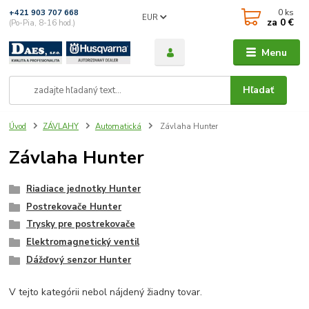
0
ks
+421 903 707 668
EUR
za
0 €
(Po-Pia, 8-16 hod.)
Menu
Hľadať
Úvod
ZÁVLAHY
Automatická
Závlaha Hunter
Závlaha Hunter
Riadiace jednotky Hunter
Postrekovače Hunter
Trysky pre postrekovače
Elektromagnetický ventil
Dážďový senzor Hunter
V tejto kategórii nebol nájdený žiadny tovar.