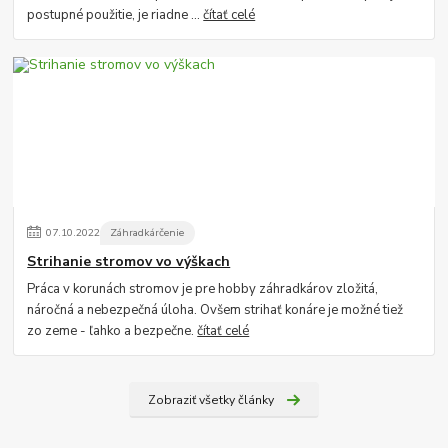
postupné použitie, je riadne ...
čítať celé
07
.
10
.
2022
Záhradkárčenie
Strihanie stromov vo výškach
Práca v korunách stromov je pre hobby záhradkárov zložitá,
náročná a nebezpečná úloha. Ovšem strihať konáre je možné tiež
zo zeme - ľahko a bezpečne.
čítať celé
Zobraziť všetky články