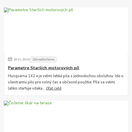
18
.
01
.
2024
Záhradkárčenie
Parametre Starších motorových píl
Husqvarna 142 e je velmi lehká pila s jednoduchou obsluhou. Ide o
všestrannu pilu pre volný čas a občasné použitie. Pila sa velmi
lahko startuje vdaka...
čítať celé