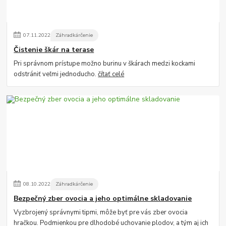
07
.
11
.
2022
Záhradkárčenie
Čistenie škár na terase
Pri správnom prístupe možno burinu v škárach medzi kockami
odstrániť veľmi jednoducho.
čítať celé
08
.
10
.
2022
Záhradkárčenie
Bezpečný zber ovocia a jeho optimálne skladovanie
Vyzbrojený správnymi tipmi, môže byť pre vás zber ovocia
hračkou. Podmienkou pre dlhodobé uchovanie plodov, a tým aj ich