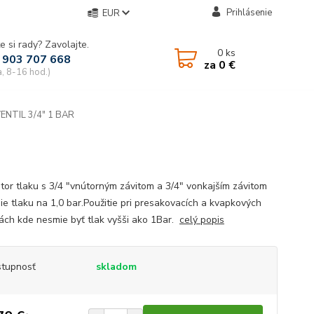
Prihlásenie
EUR
e si rady? Zavolajte.
0
ks
 903 707 668
za
0 €
a, 8-16 hod.)
NTIL 3/4" 1 BAR
tor tlaku s 3/4 "vnútorným závitom a 3/4" vonkajším závitom
nie tlaku na 1,0 bar.Použitie pri presakovacích a kvapkových
ách kde nesmie byť tlak vyšši ako 1Bar.
celý popis
tupnosť
skladom