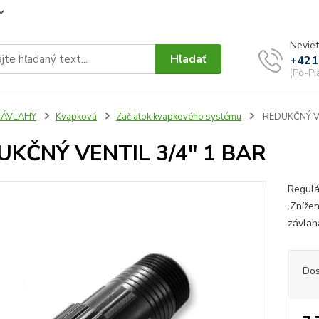
Neviet
Hľadať
+421
(Po-Pi
ZÁVLAHY
Kvapková
Začiatok kvapkového systému
REDUKČNÝ VE
UKČNÝ VENTIL 3/4" 1 BAR
Regulá
.Zníže
závlah
Dos