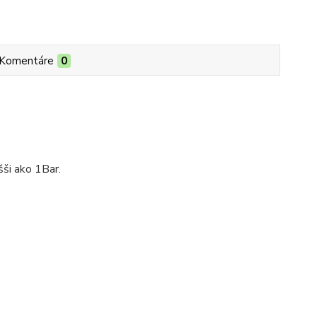
Komentáre
0
šši ako 1Bar.