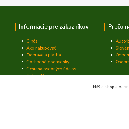
Informácie pre zákazníkov
Prečo n
O nás
Autori
Ako nakupovať
Sloven
Doprava a platba
Odbor
Obchodné podmienky
Osobný
Ochrana osobných údajov
Fotogaléria
Kontakty
Náš e-shop a partn
Blog