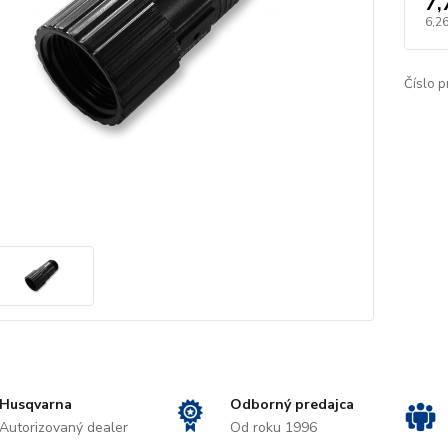
7,
6,26
Číslo p
Husqvarna
Odborný predajca
Autorizovaný dealer
Od roku 1996