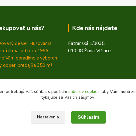
akupovať u nás?
Kde nás nájdete
zovaný dealer Husqvarna
Fatranská 1/8035
ská firma, od roku 1996
010 08 Žilina-Vlčince
ne Vám poradíme s výberom
 odber, predajňa 350
m²
eri potrebujú Váš súhlas s použitím
súborov cookies
, aby Vám mohli zo
týkajúce sa Vašich záujmov.
Súhlasím
Nastavenia