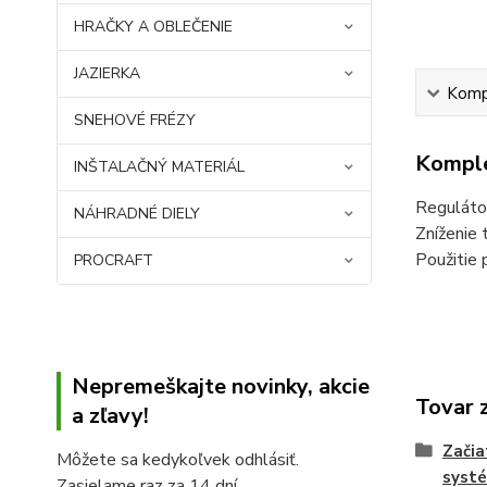
HRAČKY A OBLEČENIE
JAZIERKA
Kompl
SNEHOVÉ FRÉZY
Komple
INŠTALAČNÝ MATERIÁL
Regulátor
NÁHRADNÉ DIELY
Zníženie 
Použitie 
PROCRAFT
Nepremeškajte novinky, akcie
Tovar 
a zľavy!
Začia
Môžete sa kedykoľvek odhlásiť.
syst
Zasielame raz za 14 dní.