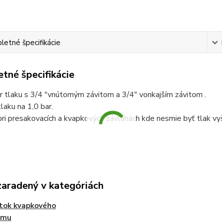
etné špecifikácie
tné špecifikácie
 tlaku s 3/4 "vnútorným závitom a 3/4" vonkajším závitom .
tlaku na 1,0 bar.
pri presakovacích a kvapkových závlahách kde nesmie byť tlak vy
zaradený v kategóriách
tok kvapkového
ému