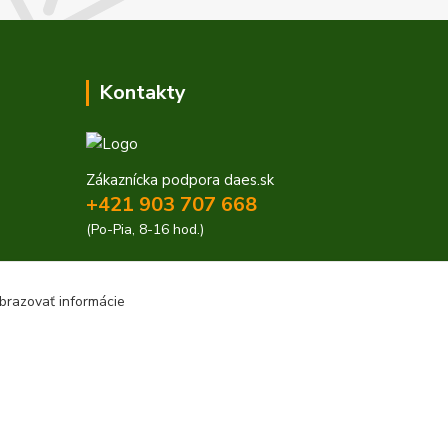
Kontakty
Zákaznícka podpora daes.sk
+421 903 707 668
(Po-Pia, 8-16 hod.)
obchod@daes.sk
brazovať informácie