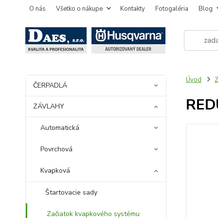
O nás
Všetko o nákupe
Kontakty
Fotogaléria
Blog
Úvod
ČERPADLÁ
RED
ZÁVLAHY
Automatická
Povrchová
Kvapková
Štartovacie sady
Začiatok kvapkového systému