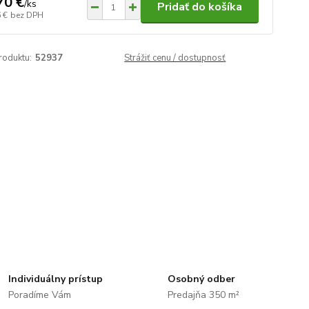
70 €
/
ks
Pridať do košíka
 €
bez DPH
roduktu:
52937
Strážiť cenu / dostupnosť
Individuálny prístup
Osobný odber
Poradíme Vám
Predajňa 350 m²