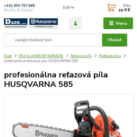
0
ks
+421 903 707 668
EUR
za
0 €
(Po-Pia, 8-16 hod.)
Menu
Hľadať
Úvod
PÍLY A LESNÍCKÉ NÁRADIE
Reťazové píly
Profesionálna
profesionálna reťazová píla HUSQVARNA 585
profesionálna reťazová píla
HUSQVARNA 585