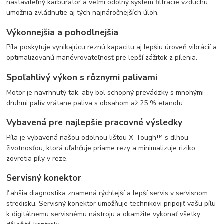
nastaviteľný karburátor a veľmi odolný systém filtrácie vzduchu
umožnia zvládnutie aj tých najnáročnejších úloh.
Výkonnejšia a pohodlnejšia
Píla poskytuje vynikajúcu reznú kapacitu aj lepšiu úroveň vibrácií a
optimalizovanú manévrovateľnosť pre lepší zážitok z pílenia.
Spoľahlivý výkon s rôznymi palivami
Motor je navrhnutý tak, aby bol schopný prevádzky s mnohými
druhmi palív vrátane paliva s obsahom až 25 % etanolu.
Vybavená pre najlepšie pracovné výsledky
Píla je vybavená našou odolnou lištou X-Tough™ s dlhou
životnosťou, ktorá uľahčuje priame rezy a minimalizuje riziko
zovretia píly v reze.
Servisný konektor
Ľahšia diagnostika znamená rýchlejší a lepší servis v servisnom
stredisku. Servisný konektor umožňuje technikovi pripojiť vašu pílu
k digitálnemu servisnému nástroju a okamžite vykonať všetky