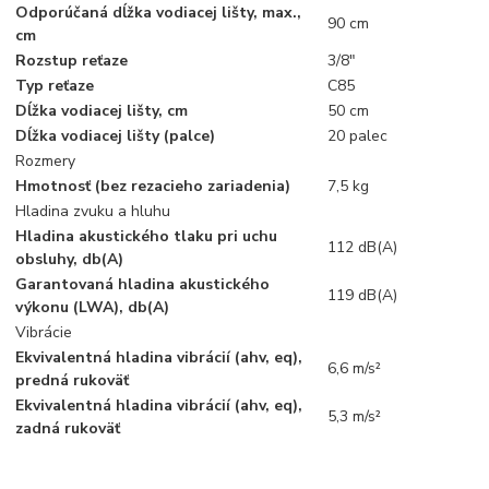
Odporúčaná dĺžka vodiacej lišty, max.,
90 cm
cm
Rozstup reťaze
3/8"
Typ reťaze
C85
Dĺžka vodiacej lišty, cm
50 cm
Dĺžka vodiacej lišty (palce)
20 palec
Rozmery
Hmotnosť (bez rezacieho zariadenia)
7,5 kg
Hladina zvuku a hluhu
Hladina akustického tlaku pri uchu
112 dB(A)
obsluhy, db(A)
Garantovaná hladina akustického
119 dB(A)
výkonu (LWA), db(A)
Vibrácie
Ekvivalentná hladina vibrácií (ahv, eq),
6,6 m/s²
predná rukoväť
Ekvivalentná hladina vibrácií (ahv, eq),
5,3 m/s²
zadná rukoväť