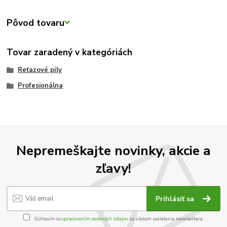
Pôvod tovaru
Tovar zaradený v kategóriách
Reťazové píly
Profesionálna
Nepremeškajte novinky, akcie a
zľavy!
Prihlásiť sa
Súhlasím so
spracovaním osobných údajov
za účelom zasielania newslettera.