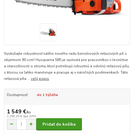
Vyskúšajte robustnosť nášho nového radu benzínových reťazových píl s
objemom 90 ccm! Husqvarna 585 je vyvinutá pre pracovníkov v lesníctve
a starostlivosti o stromy, ktorí potrebujú robustnú a odolnú reťazovú pílu,
s ktorou sa ľahko manévruje a pracuje aj v náročných podmienkach. Táto
reťazová píla ...
celý popis
Dostupnosť
do 1 týždňa
1 549 €
/
ks
1 259,35 €
bez DPH
Pridať do košíka