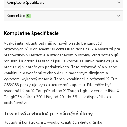
Kompletné špecifikácie
Komentáre
0
Kompletné špecifikácie
Vyskúšajte robustnosť nášho nového radu benzínových
reťazových píl s objemom 90 ccm! Husqvarna 585 je vyvinutá pre
pracovníkov v lesníctve a starostlivosti o stromy, ktorí potrebujú
robustnú a odolnú reťazovú pílu, s ktorou sa ľahko manévruje a
pracuje aj v náročných podmienkach. Táto reťazová píla v sebe
kombinuje osvedčenú technológiu s moderným dizajnom a
výkonom. Výkonný motor X-Torq v kombinácii s reťazami X-Cut
C85/C83 poskytuje vynikajúcu reznú kapacitu. Píla môže byť
osadená lištou X-Tough™ alebo X-Tough Light, v cene je lišta X-
Tough™ s dĺžkou 20". Lišty od 20" do 36"sú k dispozícii ako
príslušenstvo
Trvanlivá a vhodná pre náročné úlohy
Robustná konštrukcia z vysoko kvalitných dielov, ľahko