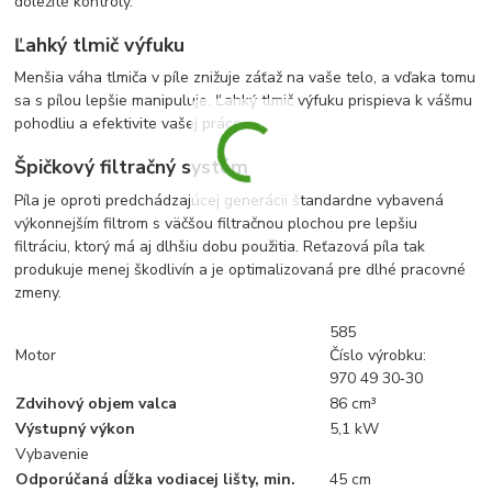
dôležité kontroly.
Ľahký tlmič výfuku
Menšia váha tlmiča v píle znižuje záťaž na vaše telo, a vďaka tomu
sa s pílou lepšie manipuluje. Ľahký tlmič výfuku prispieva k vášmu
pohodliu a efektivite vašej práce.
Špičkový filtračný systém
Píla je oproti predchádzajúcej generácii štandardne vybavená
výkonnejším filtrom s väčšou filtračnou plochou pre lepšiu
filtráciu, ktorý má aj dlhšiu dobu použitia. Reťazová píla tak
produkuje menej škodlivín a je optimalizovaná pre dlhé pracovné
zmeny.
585
Motor
Číslo výrobku:
970 49 30‑30
Zdvihový objem valca
86 cm³
Výstupný výkon
5,1 kW
Vybavenie
Odporúčaná dĺžka vodiacej lišty, min.
45 cm