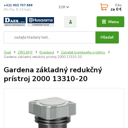
0
ks
+421 903 707 668
EUR
za
0 €
(Po-Pia, 8-16 hod.)
Menu
Hľadať
Úvod
ZÁVLAHY
Kvapková
Začiatok kvapkového systému
Gardena základný redukčný prístroj 2000 13310-20
Gardena základný redukčný
prístroj 2000 13310-20