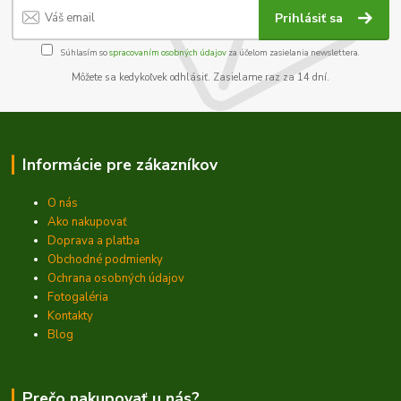
Prihlásiť sa
Súhlasím so
spracovaním osobných údajov
za účelom zasielania newslettera.
Môžete sa kedykoľvek odhlásiť. Zasielame raz za 14 dní.
Informácie pre zákazníkov
O nás
Ako nakupovať
Doprava a platba
Obchodné podmienky
Ochrana osobných údajov
Fotogaléria
Kontakty
Blog
Prečo nakupovať u nás?