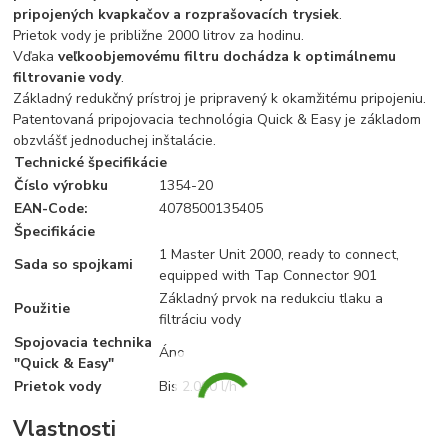
pripojených kvapkačov a rozprašovacích trysiek
.
Prietok vody je približne 2000 litrov za hodinu.
Vďaka
veľkoobjemovému filtru dochádza k optimálnemu
filtrovanie vody
.
Základný redukčný prístroj je pripravený k okamžitému pripojeniu.
Patentovaná pripojovacia technológia Quick & Easy je základom
obzvlášť jednoduchej inštalácie.
Technické špecifikácie
Číslo výrobku
1354-20
EAN-Code:
4078500135405
Špecifikácie
1 Master Unit 2000, ready to connect,
Sada so spojkami
equipped with Tap Connector 901
Základný prvok na redukciu tlaku a
Použitie
filtráciu vody
Spojovacia technika
Áno
"Quick & Easy"
Prietok vody
Bis 2.000 l/h
Vlastnosti