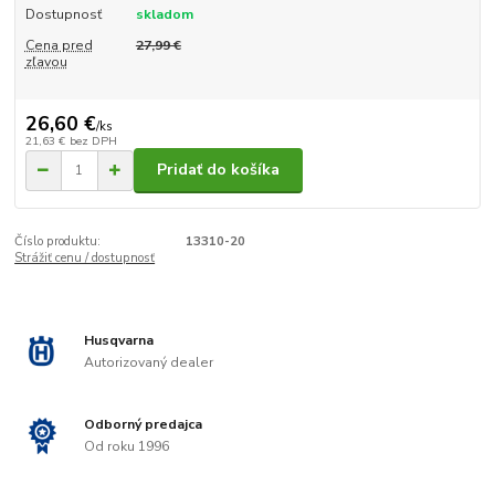
Dostupnosť
skladom
Cena pred
27,99 €
zľavou
26,60 €
/
ks
21,63 €
bez DPH
Pridať do košíka
Číslo produktu:
13310-20
Strážiť cenu / dostupnosť
Husqvarna
Autorizovaný dealer
Odborný predajca
Od roku 1996