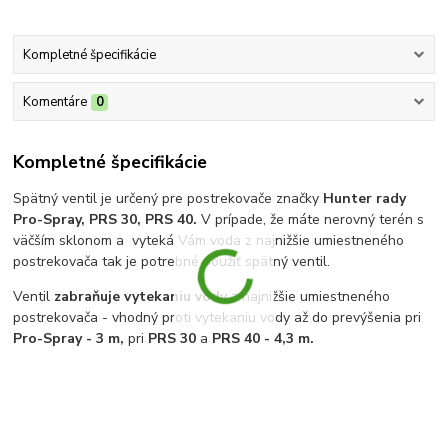
Kompletné špecifikácie
Komentáre
0
Kompletné špecifikácie
Spätný ventil je určený pre postrekovače značky
Hunter rady
Pro-Spray, PRS 30, PRS 40.
V prípade, že máte nerovný terén s
väčším sklonom a vyteká Vám voda z najnižšie umiestneného
postrekovača tak je potrebné použiť spätný ventil.
Ventil
zabraňuje vytekaniu vody
z najnižšie umiestneného
postrekovača - vhodný proti vytekaniu vody až do prevýšenia pri
Pro-Spray - 3 m,
pri
PRS 30
a
PRS 40 - 4,3 m.