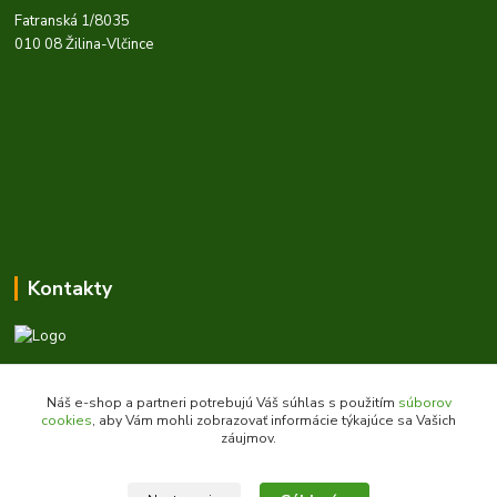
Fatranská 1/8035
010 08 Žilina-Vlčince
Kontakty
Zákaznícka podpora daes.sk
+421 903 707 668
Náš e-shop a partneri potrebujú Váš súhlas s použitím
súborov
(Po-Pia, 8-16 hod.)
cookies
, aby Vám mohli zobrazovať informácie týkajúce sa Vašich
záujmov.
obchod@daes.sk