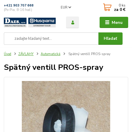
0
ks
+421 903 707 668
EUR
za
0 €
(Po-Pia, 8-16 hod.)
Menu
Hľadať
Úvod
ZÁVLAHY
Automatická
Spätný ventill PROS-spray
Spätný ventill PROS-spray