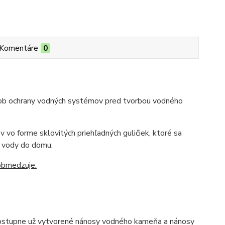
Komentáre
0
ob ochrany vodných systémov pred tvorbou vodného
 vo forme sklovitých priehľadných guličiek, ktoré sa
e vody do domu.
obmedzuje:
e postupne už vytvorené nánosy vodného kameňa a nánosy