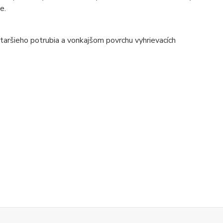
e.
taršieho potrubia a vonkajšom povrchu vyhrievacích