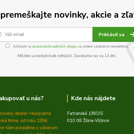
premeškajte novinky, akcie a zľa
Prihlásiť sa
Súhlasím so
spracovaním osobných údajov
za účelom zasielania newslettera.
Môžete sa kedykoľvek odhlásiť. Zasielame raz za 14 dní.
akupovať u nás?
Kde nás nájdete
zovaný dealer Husqvarna
Fatranská 1/8035
ská firma, od roku 1996
010 08 Žilina-Vlčince
ne Vám poradíme s výberom