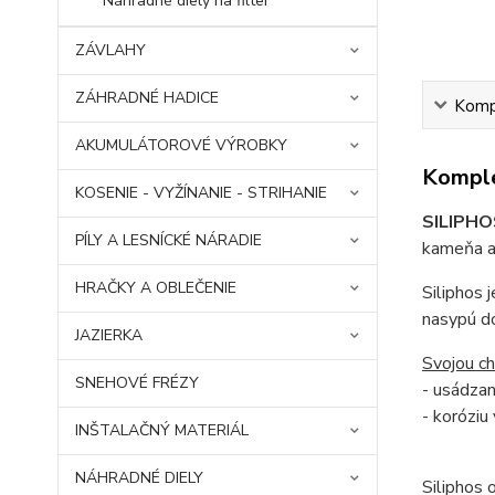
Náhradné diely na filter
ZÁVLAHY
ZÁHRADNÉ HADICE
Kompl
AKUMULÁTOROVÉ VÝROBKY
Komple
KOSENIE - VYŽÍNANIE - STRIHANIE
SILIPHOS
PÍLY A LESNÍCKÉ NÁRADIE
kameňa a
HRAČKY A OBLEČENIE
Siliphos 
nasypú do
JAZIERKA
Svojou c
SNEHOVÉ FRÉZY
- usádzan
- koróziu
INŠTALAČNÝ MATERIÁL
NÁHRADNÉ DIELY
Siliphos 