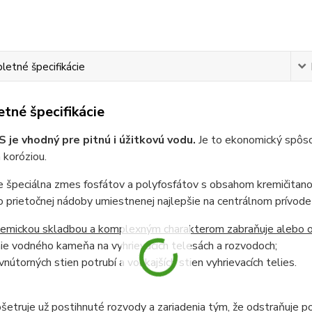
etné špecifikácie
tné špecifikácie
 je vhodný pre pitnú i úžitkovú vodu.
Je to ekonomický spôs
 koróziou.
je špeciálna zmes fosfátov a polyfosfátov s obsahom kremičitanov
 prietočnej nádoby umiestnenej najlepšie na centrálnom prívod
hemickou skladbou a komplexným charakterom zabraňuje alebo 
ie vodného kameňa na vyhrievacích telesách a rozvodoch;
 vnútorných stien potrubí a vonkajších stien vyhrievacích telies.
ošetruje už postihnuté rozvody a zariadenia tým, že odstraňuj