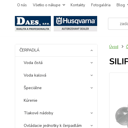
O nás
Všetko o nákupe
Kontakty
Fotogaléria
Blog
Úvod
ČERPADLÁ
SILI
Voda čistá
Voda kalová
Špeciálne
Kúrenie
Tlakové nádoby
Ovládacie jednotky k čerpadlám