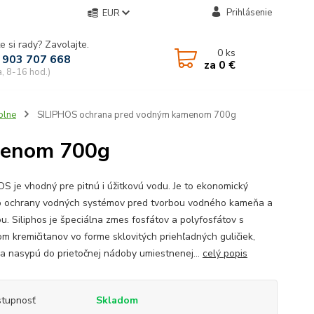
Prihlásenie
EUR
e si rady? Zavolajte.
0
ks
 903 707 668
za
0 €
a, 8-16 hod.)
plne
SILIPHOS ochrana pred vodným kamenom 700g
menom 700g
OS je vhodný pre pitnú i úžitkovú vodu. Je to ekonomický
 ochrany vodných systémov pred tvorbou vodného kameňa a
ou. Siliphos je špeciálna zmes fosfátov a polyfosfátov s
m kremičitanov vo forme sklovitých priehľadných guličiek,
sa nasypú do prietočnej nádoby umiestnenej...
celý popis
tupnosť
Skladom