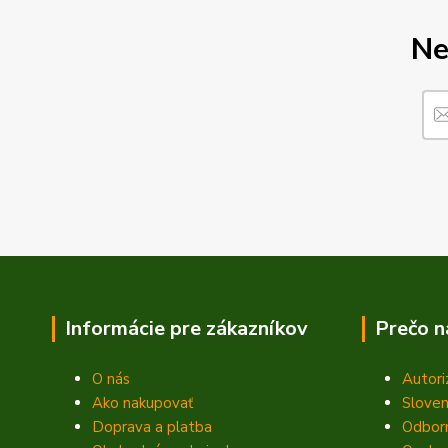
Ne
Informácie pre zákazníkov
Prečo n
O nás
Autori
Ako nakupovať
Sloven
Doprava a platba
Odbor