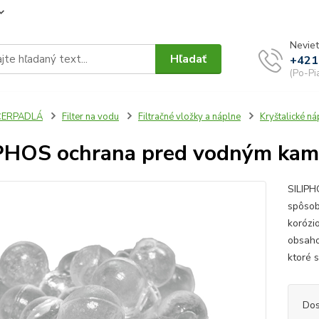
Neviet
Hľadať
+421
(Po-Pi
ČERPADLÁ
Filter na vodu
Filtračné vložky a náplne
Kryštalické ná
PHOS ochrana pred vodným ka
SILIPH
spôsob
korózi
obsaho
ktoré 
Dos