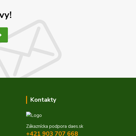
vy!
Kontakty
Zákaznícka podpora daes.sk
+421 903 707 668