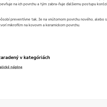
pevňuje na ich povrchu a tým zabra-ňuje ďalšiemu postupu korózi
pôsobí preventívne tak, že na vnútornom povrchu nového, alebo s
tvorí mikrofilm na kovovm a keramickom povrchu.
zaradený v kategóriách
alické náplne