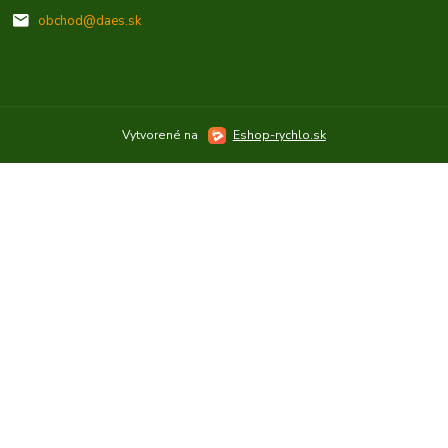
obchod@daes.sk
Vytvorené na
Eshop-rychlo.sk