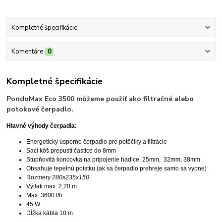
Kompletné špecifikácie
Komentáre
0
Kompletné špecifikácie
PondoMax Eco 3500 môžeme použiť ako filtračné alebo
potokové čerpadlo.
Hlavné výhody čerpadla:
Energeticky úsporné čerpadlo pre potôčiky a filtrácie
Sací kôš prepustí častice do 8mm
Stupňovitá koncovka na pripojenie hadice 25mm, 32mm, 38mm
Obsahuje tepelnú poistku (ak sa čerpadlo prehreje samo sa vypne)
Rozmery
280x235x150
Výtlak max. 2,20 m
Max. 3600 l/h
45 W
Dĺžka kábla 10 m