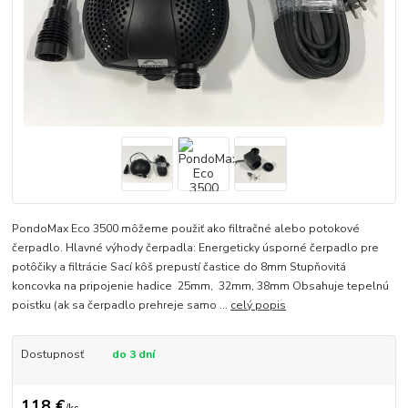
PondoMax Eco 3500 môžeme použiť ako filtračné alebo potokové
čerpadlo. Hlavné výhody čerpadla: Energeticky úsporné čerpadlo pre
potôčiky a filtrácie Sací kôš prepustí častice do 8mm Stupňovitá
koncovka na pripojenie hadice 25mm, 32mm, 38mm Obsahuje tepelnú
poistku (ak sa čerpadlo prehreje samo ...
celý popis
Dostupnosť
do 3 dní
118 €