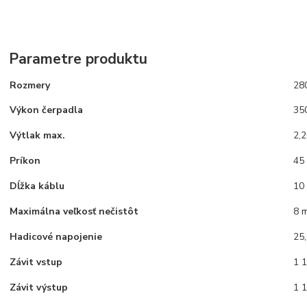
Parametre produktu
Rozmery
28
Výkon čerpadla
350
Výtlak max.
2,
Príkon
45
Dĺžka káblu
10
Maximálna veľkosť nečistôt
8 
Hadicové napojenie
25
Závit vstup
1 1
Závit výstup
1 1