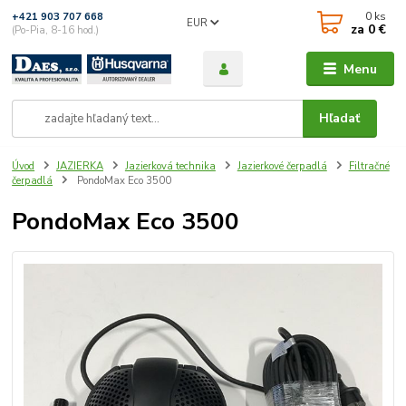
0
ks
+421 903 707 668
EUR
za
0 €
(Po-Pia, 8-16 hod.)
Menu
Hľadať
Úvod
JAZIERKA
Jazierková technika
Jazierkové čerpadlá
Filtračné
čerpadlá
PondoMax Eco 3500
PondoMax Eco 3500