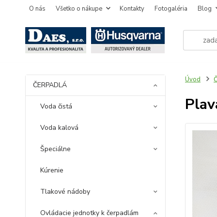
O nás
Všetko o nákupe
Kontakty
Fotogaléria
Blog
Úvod
ČERPADLÁ
Plav
Voda čistá
Voda kalová
Špeciálne
Kúrenie
Tlakové nádoby
Ovládacie jednotky k čerpadlám