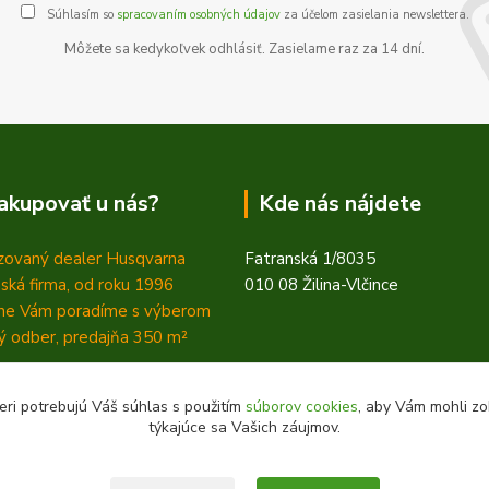
Súhlasím so
spracovaním osobných údajov
za účelom zasielania newslettera.
Môžete sa kedykoľvek odhlásiť. Zasielame raz za 14 dní.
akupovať u nás?
Kde nás nájdete
zovaný dealer Husqvarna
Fatranská 1/8035
ská firma, od roku 1996
010 08 Žilina-Vlčince
ne Vám poradíme s výberom
 odber, predajňa 350
m²
eri potrebujú Váš súhlas s použitím
súborov cookies
, aby Vám mohli zo
týkajúce sa Vašich záujmov.