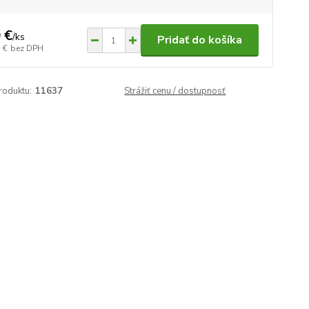
 €
/
ks
Pridať do košíka
 €
bez DPH
roduktu:
11637
Strážiť cenu / dostupnosť