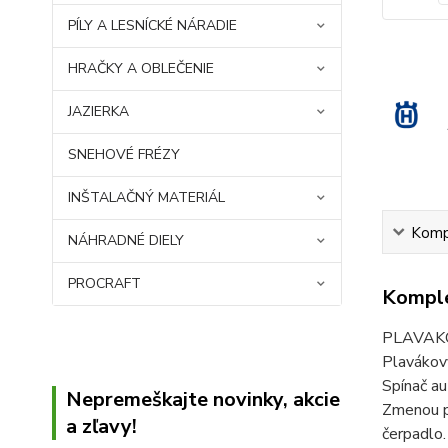
PÍLY A LESNÍCKÉ NÁRADIE
HRAČKY A OBLEČENIE
JAZIERKA
SNEHOVÉ FRÉZY
INŠTALAČNÝ MATERIÁL
Kompl
NÁHRADNÉ DIELY
PROCRAFT
Komple
PLAVAKO
Plavákový
Spínač au
Nepremeškajte novinky, akcie
Zmenou po
a zľavy!
čerpadlo.