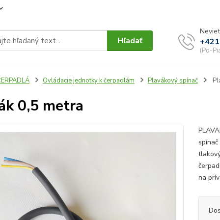
Neviet
Hľadať
+421
(Po-Pi
ČERPADLÁ
Ovládacie jednotky k čerpadlám
Plavákový spínač
Pl
ák 0,5 metra
PLAVA
spínač
tlakov
čerpad
na prív
Dos