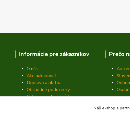
Informácie pre zákazníkov
Prečo n
O nás
Autori
Ako nakupovať
Sloven
Doprava a platba
Odbor
Obchodné podmienky
Osobný
Ochrana osobných údajov
Fotogaléria
Náš e-shop a partn
Kontakty
Blog