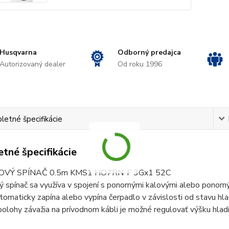
Husqvarna
Odborný predajca
Autorizovaný dealer
Od roku 1996
etné špecifikácie
tné špecifikácie
VÝ SPÍNAČ 0.5m KMS1 HO7RN-F 3Gx1 52C
 spínač sa využíva v spojení s ponornými kalovými alebo ponorn
tomaticky zapína alebo vypína čerpadlo v závislosti od stavu hla
lohy závažia na prívodnom kábli je možné regulovať výšku hladin