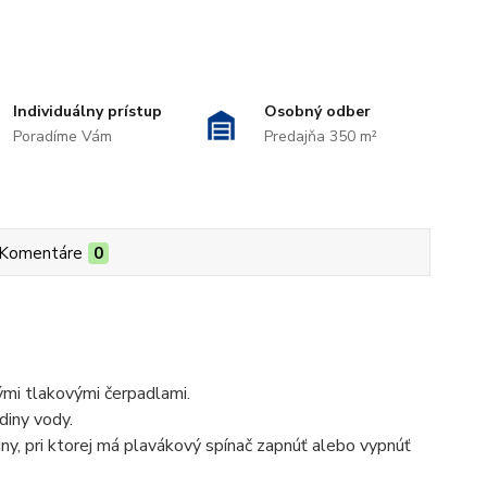
Individuálny prístup
Osobný odber
Poradíme Vám
Predajňa 350 m²
Komentáre
0
ými tlakovými čerpadlami.
diny vody.
y, pri ktorej má plavákový spínač zapnúť alebo vypnúť