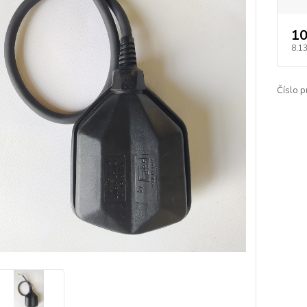
10
8,13
Číslo p