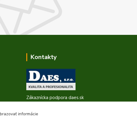
Kontakty
Zákaznícka podpora daes.sk
+421 903 707 668
(Po-Pia, 8-16 hod.)
brazovať informácie
obchod@daes.sk