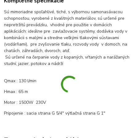
Kompletné špecifikácie
Sú mimoriadne spoľahlivé, tiché, s výbornou samonasávacou
schopnosťou, vyrobené z kvalitných materiálov, sú určené pre
nepretržitú prevádzku, vhodné pre použitie v domácich
aplikáciách: ideálne pre zavlažovacie systémy, dodávka vody v
kombinácii s malými a stredne veľkými tlakovými sústavami
(vodárňami), pre zvyšovanie tlaku, rozvody vody v domoch, na
chatách, záhradách, dvoroch, atď.
Sú určené na čerpanie vody z kopaných, vŕtaných a narážaných
studní, jazier, potokov a nádrží
Qmax : 130 l/min
Hmax : 65 m
Motor : 1500W 230V
Pripojenie : sacia strana G 5/4" výtlačná strana G 1"