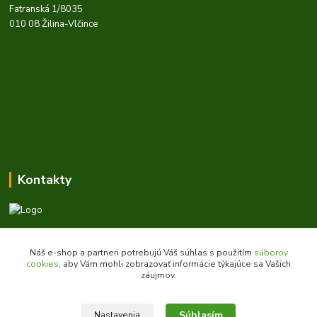
Fatranská 1/8035
010 08 Žilina-Vlčince
Kontakty
Zákaznícka podpora daes.sk
+421 903 707 668
Náš e-shop a partneri potrebujú Váš súhlas s použitím
súborov
(Po-Pia, 8-16 hod.)
cookies
, aby Vám mohli zobrazovať informácie týkajúce sa Vašich
záujmov.
obchod@daes.sk
Súhlasím
Nastavenia