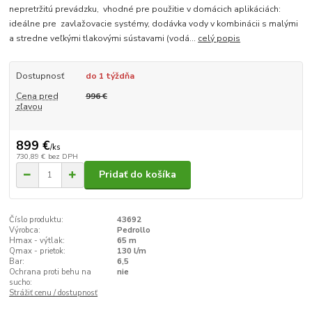
nepretržitú prevádzku, vhodné pre použitie v domácich aplikáciách:
ideálne pre zavlažovacie systémy, dodávka vody v kombinácii s malými
a stredne veľkými tlakovými sústavami (vodá...
celý popis
Dostupnosť
do 1 týždňa
Cena pred
996 €
zľavou
899 €
/
ks
730,89 €
bez DPH
Pridať do košíka
Číslo produktu:
43692
Výrobca:
Pedrollo
Hmax - výtlak:
65 m
Qmax - prietok:
130 l/m
Bar:
6,5
Ochrana proti behu na
nie
sucho:
Strážiť cenu / dostupnosť