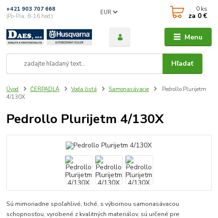
0
ks
+421 903 707 668
EUR
za
0 €
(Po-Pia, 8-16 hod.)
Menu
Hľadať
Úvod
ČERPADLÁ
Voda čistá
Samonasávacie
Pedrollo Plurijetm
4/130X
Pedrollo Plurijetm 4/130X
Sú mimoriadne spoľahlivé, tiché, s výbornou samonasávacou
schopnosťou, vyrobené z kvalitných materiálov, sú určené pre