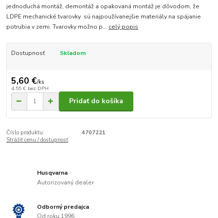
jednoduchá montáž, demontáž a opakovaná montáž je dôvodom, že
LDPE mechanické tvarovky sú najpoužívanejšie materiály na spájanie
potrubia v zemi. Tvarovky možno p...
celý popis
Dostupnosť
Skladom
5,60 €
/
ks
4,55 €
bez DPH
Pridať do košíka
Číslo produktu:
4707221
Strážiť cenu / dostupnosť
Husqvarna
Autorizovaný dealer
Odborný predajca
Od roku 1996