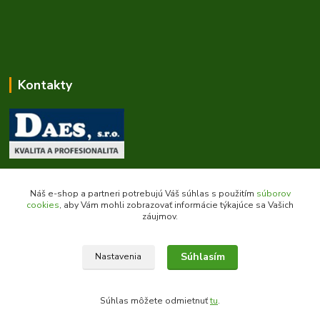
Kontakty
Zákaznícka podpora daes.sk
+421 903 707 668
Náš e-shop a partneri potrebujú Váš súhlas s použitím
súborov
(Po-Pia, 8-16 hod.)
cookies
, aby Vám mohli zobrazovať informácie týkajúce sa Vašich
záujmov.
obchod@daes.sk
Súhlasím
Nastavenia
Súhlas môžete odmietnuť
tu
.
Vytvorené na
Eshop-rychlo.sk