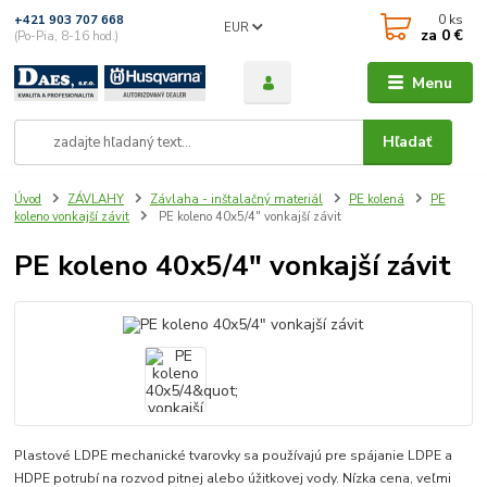
0
ks
+421 903 707 668
EUR
za
0 €
(Po-Pia, 8-16 hod.)
Menu
Hľadať
Úvod
ZÁVLAHY
Závlaha - inštalačný materiál
PE kolená
PE
koleno vonkajší závit
PE koleno 40x5/4" vonkajší závit
PE koleno 40x5/4" vonkajší závit
Plastové LDPE mechanické tvarovky sa používajú pre spájanie LDPE a
HDPE potrubí na rozvod pitnej alebo úžitkovej vody. Nízka cena, veľmi