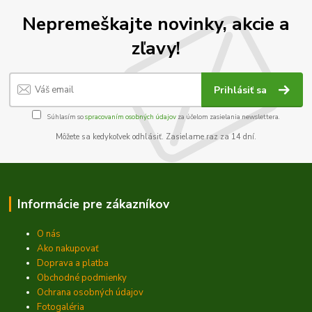
Nepremeškajte novinky, akcie a
zľavy!
Prihlásiť sa
Súhlasím so
spracovaním osobných údajov
za účelom zasielania newslettera.
Môžete sa kedykoľvek odhlásiť. Zasielame raz za 14 dní.
Informácie pre zákazníkov
O nás
Ako nakupovať
Doprava a platba
Obchodné podmienky
Ochrana osobných údajov
Fotogaléria