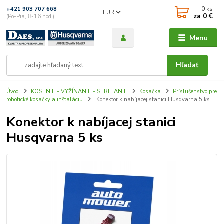
0
ks
+421 903 707 668
EUR
za
0 €
(Po-Pia, 8-16 hod.)
Menu
Hľadať
Úvod
KOSENIE - VYŽÍNANIE - STRIHANIE
Kosačka
Príslušenstvo pre
robotické kosačky a inštaláciu
Konektor k nabíjacej stanici Husqvarna 5 ks
Konektor k nabíjacej stanici
Husqvarna 5 ks