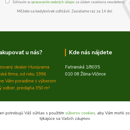
Súhlasím so
spracovaním osobných údajov
za účelom zasielania newslettera.
Môžete sa kedykoľvek odhlásiť. Zasielame raz za 14 dní.
akupovať u nás?
Kde nás nájdete
zovaný dealer Husqvarna
Fatranská 1/8035
ská firma, od roku 1996
010 08 Žilina-Vlčince
ne Vám poradíme s výberom
 odber, predajňa 350
m²
eri potrebujú Váš súhlas s použitím
súborov cookies
, aby Vám mohli zo
týkajúce sa Vašich záujmov.