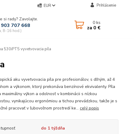
Prihlásenie
EUR
e si rady? Zavolajte.
0
ks
 903 707 668
za
0 €
a, 8-16 hod.)
a 530iPT5 vyvetvovacia píla
la
opická aku vyvetvovacia píla pre profesionálov, s dlhým, až 4
hom a výkonom, ktorý prekonáva benzínové ekvivalenty. Píla
 maximálny výkon a odolnosť v kombinácii s nízkou
sťou, vynikajúcou ergonómiou a tichou prevádzkou, takže je s
žné pracovať v ľubovoľnom prostredí ke...
celý popis
tupnosť
do 1 týždňa