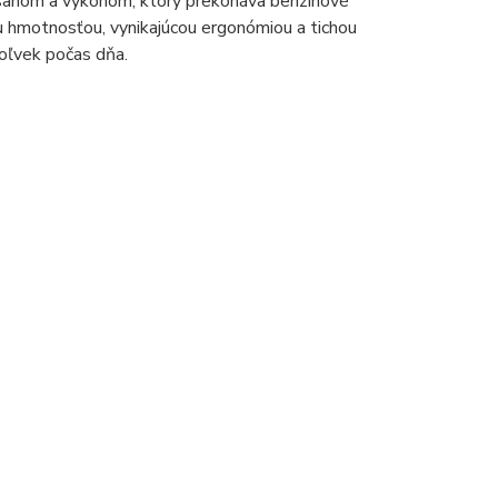
dosahom a výkonom, ktorý prekonáva benzínové
u hmotnosťou, vynikajúcou ergonómiou a tichou
oľvek počas dňa.