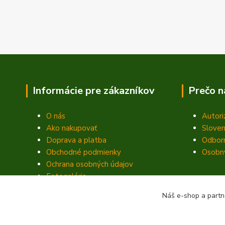
Informácie pre zákazníkov
Prečo n
O nás
Autori
Ako nakupovať
Sloven
Doprava a platba
Odbor
Obchodné podmienky
Osobný
Ochrana osobných údajov
Fotogaléria
Kontakty
Náš e-shop a partn
Blog