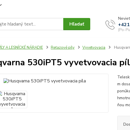
Neviet
Hľadať
+421
(Po-Pi
ÍLY A LESNÍCKÉ NÁRADIE
Reťazové píly
Vyvetvovacia
Husqvarn
varna 530iPT5 vyvetvovacia pí
Telesk
m dosa
ponúka
hmotno
ňou mo
Dos