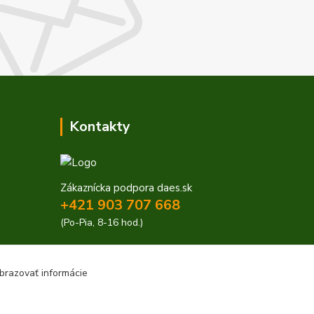
Kontakty
Zákaznícka podpora daes.sk
+421 903 707 668
(Po-Pia, 8-16 hod.)
obchod@daes.sk
brazovať informácie