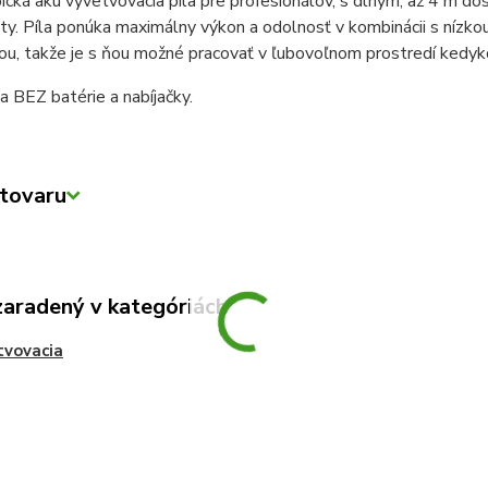
cká aku vyvetvovacia píla pre profesionálov, s dlhým, až 4 m 
ty. Píla ponúka maximálny výkon a odolnosť v kombinácii s nízko
u, takže je s ňou možné pracovať v ľubovoľnom prostredí kedyk
 BEZ batérie a nabíjačky.
tovaru
zaradený v kategóriách
tvovacia