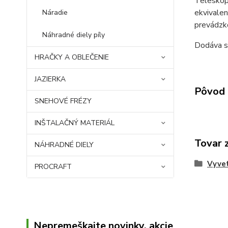
Teleskopi
ekvivalen
Náradie
prevádzko
Náhradné diely píly
Dodáva sa
HRAČKY A OBLEČENIE
JAZIERKA
Pôvod 
SNEHOVÉ FRÉZY
INŠTALAČNÝ MATERIÁL
Tovar 
NÁHRADNÉ DIELY
Vyve
PROCRAFT
Nepremeškajte novinky, akcie