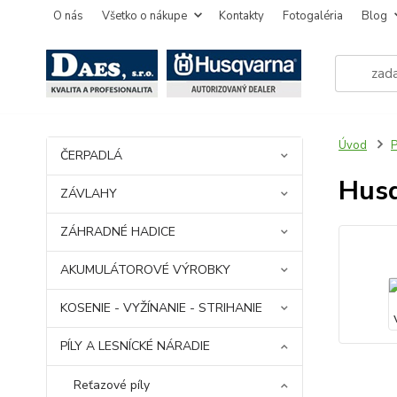
O nás
Všetko o nákupe
Kontakty
Fotogaléria
Blog
Úvod
P
ČERPADLÁ
Husq
ZÁVLAHY
ZÁHRADNÉ HADICE
AKUMULÁTOROVÉ VÝROBKY
KOSENIE - VYŽÍNANIE - STRIHANIE
PÍLY A LESNÍCKÉ NÁRADIE
Reťazové píly