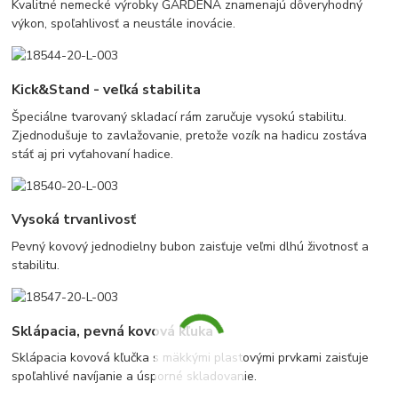
Kvalitné nemecké výrobky GARDENA znamenajú dôveryhodný
výkon, spoľahlivosť a neustále inovácie.
Kick&Stand - veľká stabilita
Špeciálne tvarovaný skladací rám zaručuje vysokú stabilitu.
Zjednodušuje to zavlažovanie, pretože vozík na hadicu zostáva
stáť aj pri vyťahovaní hadice.
Vysoká trvanlivosť
Pevný kovový jednodielny bubon zaisťuje veľmi dlhú životnosť a
stabilitu.
Sklápacia, pevná kovová kľuka
Sklápacia kovová kľučka s mäkkými plastovými prvkami zaisťuje
spoľahlivé navíjanie a úsporné skladovanie.