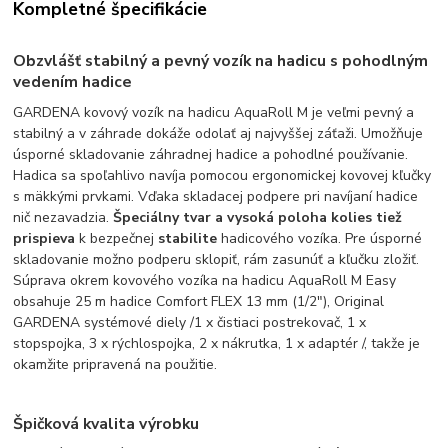
Kompletné špecifikácie
Obzvlášť stabilný a pevný vozík na hadicu s pohodlným
vedením hadice
GARDENA kovový vozík na hadicu AquaRoll M je veľmi pevný a
stabilný a v záhrade dokáže odolať aj najvyššej záťaži. Umožňuje
úsporné skladovanie záhradnej hadice a pohodlné používanie.
Hadica sa spoľahlivo navíja pomocou ergonomickej kovovej kľučky
s mäkkými prvkami. Vďaka skladacej podpere pri navíjaní hadice
nič nezavadzia.
Špeciálny tvar a vysoká poloha kolies tiež
prispieva
k bezpečnej
stabilite
hadicového vozíka. Pre úsporné
skladovanie možno podperu sklopiť, rám zasunúť a kľučku zložiť.
Súprava okrem kovového vozíka na hadicu AquaRoll M Easy
obsahuje 25 m hadice Comfort FLEX 13 mm (1/2"), Original
GARDENA systémové diely /1 x čistiaci postrekovač, 1 x
stopspojka, 3 x rýchlospojka, 2 x nákrutka, 1 x adaptér /, takže je
okamžite pripravená na použitie.
Špičková kvalita výrobku