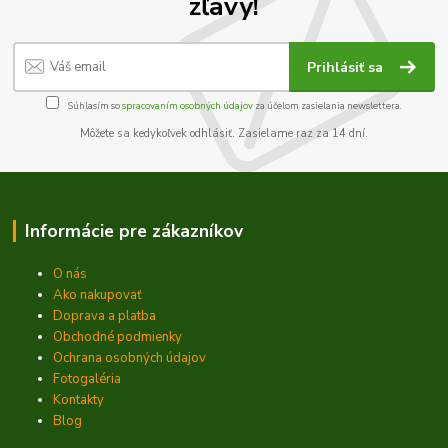
zľavy!
Prihlásiť sa
Súhlasím so
spracovaním osobných údajov
za účelom zasielania newslettera.
Môžete sa kedykoľvek odhlásiť. Zasielame raz za 14 dní.
Informácie pre zákazníkov
O nás
Ako nakupovať
Doprava a platba
Obchodné podmienky
Ochrana osobných údajov
Fotogaléria
Kontakty
Blog