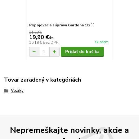
Pripojovacia súprava Gardena 1/2´´
21,29 €
19,90 €
/
ks
skladom
16,18 €
bez DPH
Pridať do košíka
Tovar zaradený v kategóriách
Vozíky
Nepremeškajte novinky, akcie a