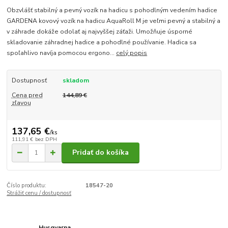
Obzvlášť stabilný a pevný vozík na hadicu s pohodlným vedením hadice
GARDENA kovový vozík na hadicu AquaRoll M je veľmi pevný a stabilný a
v záhrade dokáže odolať aj najvyššej záťaži. Umožňuje úsporné
skladovanie záhradnej hadice a pohodlné používanie. Hadica sa
spoľahlivo navíja pomocou ergono...
celý popis
Dostupnosť
skladom
Cena pred
144,89 €
zľavou
137,65 €
/
ks
111,91 €
bez DPH
Pridať do košíka
Číslo produktu:
18547-20
Strážiť cenu / dostupnosť
Husqvarna