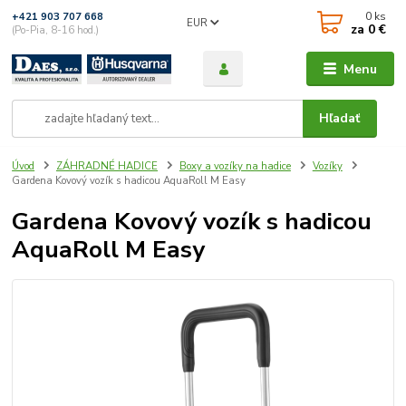
0
ks
+421 903 707 668
EUR
za
0 €
(Po-Pia, 8-16 hod.)
Menu
Hľadať
Úvod
ZÁHRADNÉ HADICE
Boxy a vozíky na hadice
Vozíky
Gardena Kovový vozík s hadicou AquaRoll M Easy
Gardena Kovový vozík s hadicou
AquaRoll M Easy