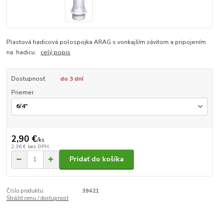
Plastová hadicová polospojka ARAG s vonkajším závitom a pripojením
na hadicu.
celý popis
Dostupnosť
do 3 dní
Priemer
2,90 €
/
ks
2,36 €
bez DPH
Pridať do košíka
Číslo produktu:
39421
Strážiť cenu / dostupnosť