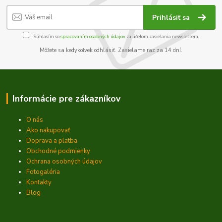
Prihlásiť sa
Súhlasím so
spracovaním osobných údajov
za účelom zasielania newslettera.
Môžete sa kedykoľvek odhlásiť. Zasielame raz za 14 dní.
Informácie pre zákazníkov
O nás
Ako nakupovať
Doprava a platba
Obchodné podmienky
Ochrana osobných údajov
Fotogaléria
Kontakty
Blog