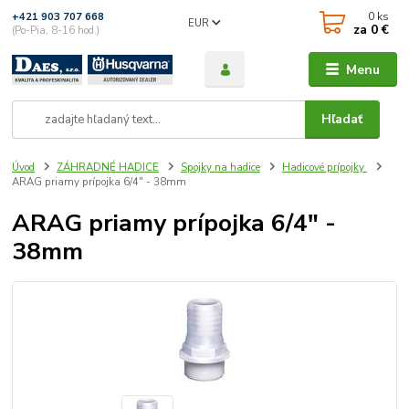
0
ks
+421 903 707 668
EUR
za
0 €
(Po-Pia, 8-16 hod.)
Menu
Hľadať
Úvod
ZÁHRADNÉ HADICE
Spojky na hadice
Hadicové prípojky
ARAG priamy prípojka 6/4" - 38mm
ARAG priamy prípojka 6/4" -
38mm