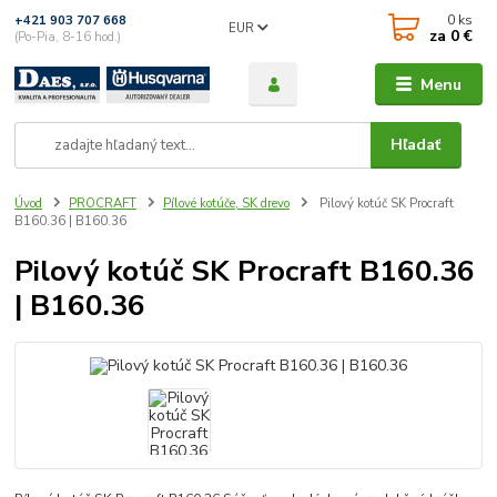
0
ks
+421 903 707 668
EUR
za
0 €
(Po-Pia, 8-16 hod.)
Menu
Hľadať
Úvod
PROCRAFT
Pílové kotúče, SK drevo
Pilový kotúč SK Procraft
B160.36 | B160.36
Pilový kotúč SK Procraft B160.36
| B160.36