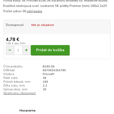
Pílový kotúč SK Procraft B160.36 Súčasťou dodávky sú: redukčné krúžky.
Kvalitná nástrojová oceľ, ozubenie SK plátky Priemer (mm) 160x2,2x20
Počet zubov 36
celý popis
Dostupnosť
Nie je skladom
4,78 €
3,89 €
bez DPH
Pridať do košíka
Číslo produktu:
B160.36
EAN kód:
6973934254785
Výrobca:
Procraft
Počet zubů:
36
Průměr kotouče, mm:
160
Šířka zubu, mm:
2,2
Upínací otvor, mm:
20
Strážiť cenu / dostupnosť
Husqvarna