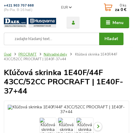
0
ks
+421 903 707 668
EUR
za
0 €
(Po-Pia, 8-16 hod.)
Menu
Hľadať
Úvod
PROCRAFT
Náhradné diely
Kľúčová skrinka 1E40F/44F
43СС/52СС PROCRAFT | 1E40F-37+44
Kľúčová skrinka 1E40F/44F
43СС/52СС PROCRAFT | 1E40F-
37+44