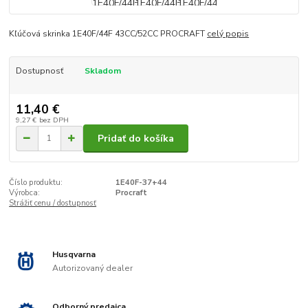
Kľúčová skrinka 1E40F/44F 43СС/52СС PROCRAFT
celý popis
Dostupnosť
Skladom
11,40 €
9,27 €
bez DPH
Pridať do košíka
Číslo produktu:
1E40F-37+44
Výrobca:
Procraft
Strážiť cenu / dostupnosť
Husqvarna
Autorizovaný dealer
Odborný predajca