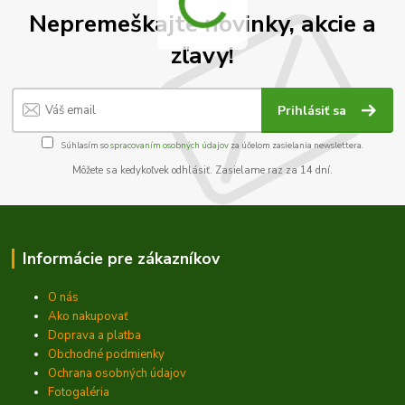
Nepremeškajte novinky, akcie a
zľavy!
Prihlásiť sa
Súhlasím so
spracovaním osobných údajov
za účelom zasielania newslettera.
Môžete sa kedykoľvek odhlásiť. Zasielame raz za 14 dní.
Informácie pre zákazníkov
O nás
Ako nakupovať
Doprava a platba
Obchodné podmienky
Ochrana osobných údajov
Fotogaléria