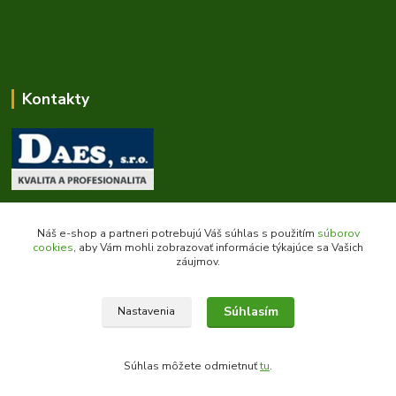
Kontakty
Zákaznícka podpora daes.sk
+421 903 707 668
Náš e-shop a partneri potrebujú Váš súhlas s použitím
súborov
(Po-Pia, 8-16 hod.)
cookies
, aby Vám mohli zobrazovať informácie týkajúce sa Vašich
záujmov.
obchod@daes.sk
Súhlasím
Nastavenia
Súhlas môžete odmietnuť
tu
.
Vytvorené na
Eshop-rychlo.sk