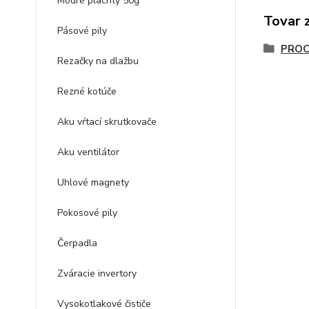
Modré plachty 50g
Tovar 
Pásové pily
PRO
Rezačky na dlažbu
Rezné kotúče
Aku vŕtací skrutkovače
Aku ventilátor
Uhlové magnety
Pokosové pily
Čerpadla
Zváracie invertory
Vysokotlakové čističe