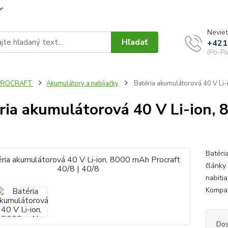
Neviet
Hľadať
+421
(Po-Pi
PROCRAFT
Akumulátory a nabíjačky
Batéria akumulátorová 40 V Li-
ria akumulátorová 40 V Li-ion, 
Batéri
články
nabiti
Kompat
Dos