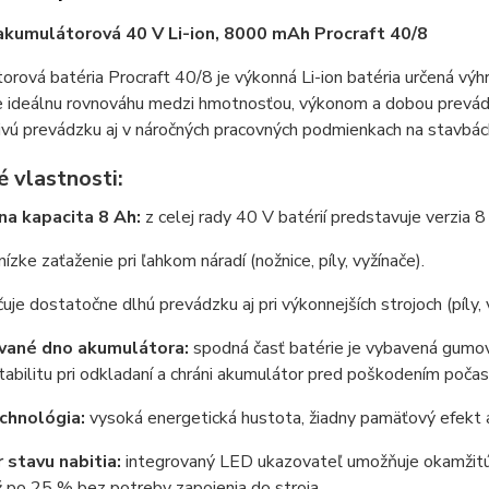
akumulátorová 40 V Li-ion, 8000 mAh Procraft 40/8
rová batéria Procraft 40/8 je výkonná Li-ion batéria určená výh
 ideálnu rovnováhu medzi hmotnosťou, výkonom a dobou prevádzk
ivú prevádzku aj v náročných pracovných podmienkach na stavbách,
 vlastnosti:
a kapacita 8 Ah:
z celej rady 40 V batérií predstavuje verzia
ízke zaťaženie pri ľahkom náradí (nožnice, píly, vyžínače).
je dostatočne dlhú prevádzku aj pri výkonnejších strojoch (píly, 
ané dno akumulátora:
spodná časť batérie je vybavená gumov
tabilitu pri odkladaní a chráni akumulátor pred poškodením počas
echnológia:
vysoká energetická hustota, žiadny pamäťový efekt a
r stavu nabitia:
integrovaný LED ukazovateľ umožňuje okamžitú k
 po 25 % bez potreby zapojenia do stroja.