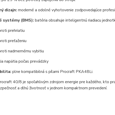
ý dizajn:
moderné a odolné vyhotovenie zodpovedajúce profesi
é systémy (BMS):
batéria obsahuje inteligentnú riadiacu jedno
roti prehriatiu
roti preťaženiu
proti nadmernému vybitiu
cia napätia počas prevádzky
ilita:
plne kompatibilná s pílami Procraft PKA48Li.
rocraft 40/8 je spoľahlivým zdrojom energie pre každého, kto pr
ezpečnosť a dlhú životnosť v jednom kompaktnom prevedení.