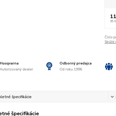
11
95 
Číslo p
Strážiť
Husqvarna
Odborný predajca
Autorizovaný dealer
Od roku 1996
etné špecifikácie
tné špecifikácie