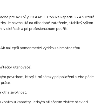
radne pre aku píly PKA48Li. Ponúka kapacitu 8 Ah, ktorá
y. Je navrhnutá na dlhodobé zaťaženie, stabilný výkon
 v dielňach a pri profesionálnom použití.
 8 Ah najlepší pomer medzi výdržou a hmotnosťou.
vŕtačky, uťahovače).
ým povrchom, ktorý tlmí nárazy pri položení alebo páde,
 práce.
 dlhá životnosť.
ontrolu kapacity. Jedným stlačením zistíte stav od