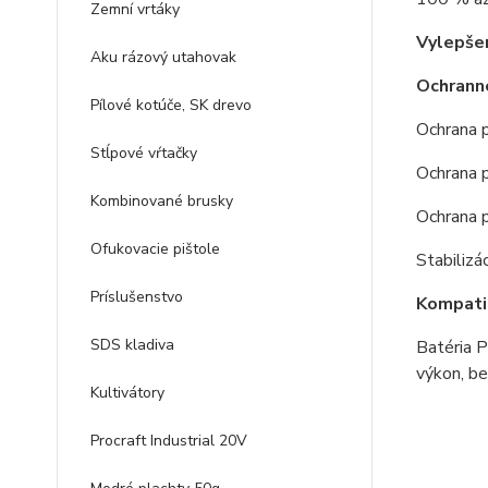
Zemní vrtáky
Vylepšen
Aku rázový utahovak
Ochrann
Pílové kotúče, SK drevo
Ochrana p
Stĺpové vŕtačky
Ochrana p
Kombinované brusky
Ochrana 
Ofukovacie pištole
Stabilizá
Príslušenstvo
Kompatib
SDS kladiva
Batéria P
výkon, b
Kultivátory
Procraft Industrial 20V