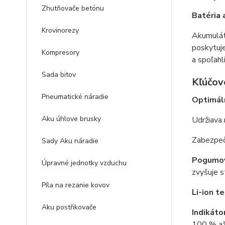
Zhutňovače betónu
Batéria 
Krovinorezy
Akumuláto
poskytuje
Kompresory
a spoľahl
Sada bitov
Kľúčové
Pneumatické náradie
Optimáln
Aku úhlove brusky
Udržiava n
Zabezpeču
Sady Aku náradie
Pogumov
Úpravné jednotky vzduchu
zvyšuje s
Píla na rezanie kovov
Li-ion t
Aku postřikovače
Indikáto
100 % až