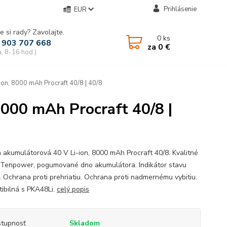
Prihlásenie
EUR
e si rady? Zavolajte.
0
ks
 903 707 668
za
0 €
a, 8-16 hod.)
ion, 8000 mAh Procraft 40/8 | 40/8
8000 mAh Procraft 40/8 |
a akumulátorová 40 V Li-ion, 8000 mAh Procraft 40/8. Kvalitné
 Tenpower, pogumované dno akumulátora. Indikátor stavu
a. Ochrana proti prehriatiu. Ochrana proti nadmernému vybitiu.
ibilná s PKA48Li.
celý popis
tupnosť
Skladom