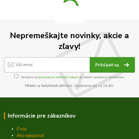
Nepremeškajte novinky, akcie a
zľavy!
Prihlásiť sa
Súhlasím so
spracovaním osobných údajov
za účelom zasielania newslettera.
Môžete sa kedykoľvek odhlásiť. Zasielame raz za 14 dní.
Informácie pre zákazníkov
O nás
Ako nakupovať