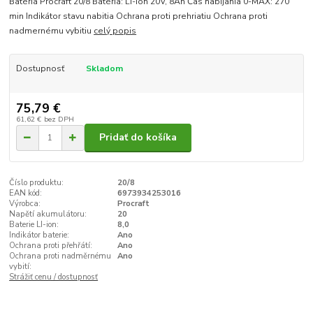
Batéria Procraft 20/8 Batéria: LI-ion 20V, 8Ah Čas nabíjania 0-MAX: 270
min Indikátor stavu nabitia Ochrana proti prehriatiu Ochrana proti
nadmernému vybitiu
celý popis
Dostupnosť
Skladom
75,79 €
61,62 €
bez DPH
Pridať do košíka
Číslo produktu:
20/8
EAN kód:
6973934253016
Výrobca:
Procraft
Napětí akumulátoru:
20
Baterie LI-ion:
8,0
Indikátor baterie:
Ano
Ochrana proti přehřátí:
Ano
Ochrana proti nadměrnému
Ano
vybití:
Strážiť cenu / dostupnosť