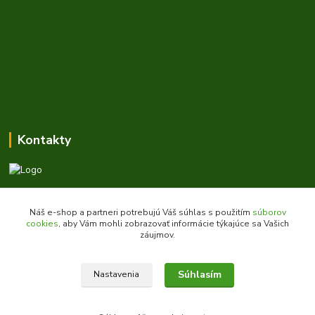
Kontakty
Zákaznícka podpora daes.sk
+421 903 707 668
Náš e-shop a partneri potrebujú Váš súhlas s použitím
súborov
(Po-Pia, 8-16 hod.)
cookies
, aby Vám mohli zobrazovať informácie týkajúce sa Vašich
záujmov.
obchod@daes.sk
Súhlasím
Nastavenia