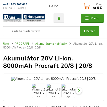
0
ks
+421 903 707 668
EUR
za
0 €
(Po-Pia, 8-16 hod.)
Menu
Hľadať
Úvod
PROCRAFT
Akumulátory a nabíjačky
Akumulátor 20V Li-ion,
8000mAh Procraft 20/8 | 20/8
Akumulátor 20V Li-ion,
8000mAh Procraft 20/8 | 20/8