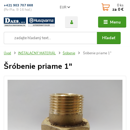
0
ks
+421 903 707 668
EUR
za
0 €
(Po-Pia, 8-16 hod.)
Menu
Hľadať
Úvod
INŠTALAČNÝ MATERIÁL
Šróbenie
Šróbenie priame 1"
Šróbenie priame 1"