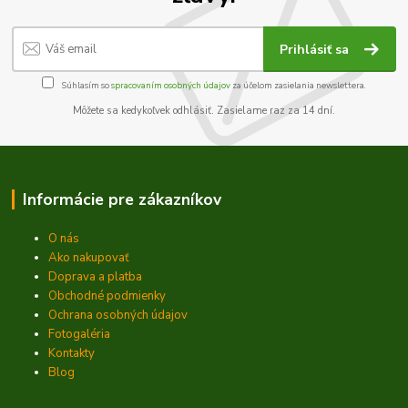
Prihlásiť sa
Súhlasím so
spracovaním osobných údajov
za účelom zasielania newslettera.
Môžete sa kedykoľvek odhlásiť. Zasielame raz za 14 dní.
Informácie pre zákazníkov
O nás
Ako nakupovať
Doprava a platba
Obchodné podmienky
Ochrana osobných údajov
Fotogaléria
Kontakty
Blog