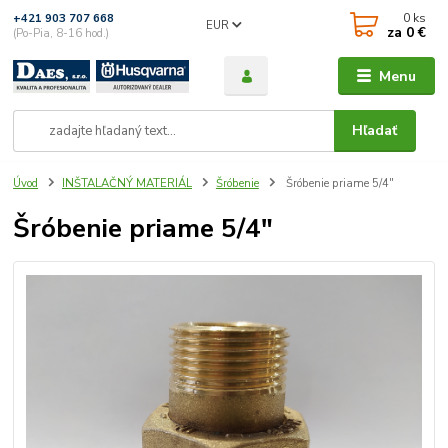
0
ks
+421 903 707 668
EUR
za
0 €
(Po-Pia, 8-16 hod.)
Menu
Hľadať
Úvod
INŠTALAČNÝ MATERIÁL
Šróbenie
Šróbenie priame 5/4"
Šróbenie priame 5/4"