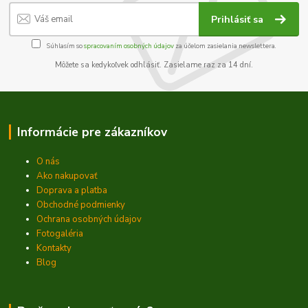
Prihlásiť sa
Súhlasím so
spracovaním osobných údajov
za účelom zasielania newslettera.
Môžete sa kedykoľvek odhlásiť. Zasielame raz za 14 dní.
Informácie pre zákazníkov
O nás
Ako nakupovať
Doprava a platba
Obchodné podmienky
Ochrana osobných údajov
Fotogaléria
Kontakty
Blog