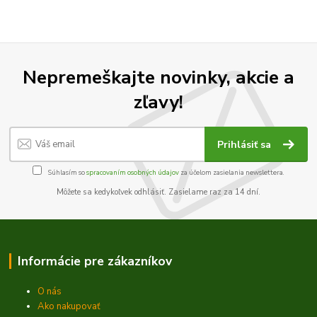
Nepremeškajte novinky, akcie a
zľavy!
Prihlásiť sa
Súhlasím so
spracovaním osobných údajov
za účelom zasielania newslettera.
Môžete sa kedykoľvek odhlásiť. Zasielame raz za 14 dní.
Informácie pre zákazníkov
O nás
Ako nakupovať