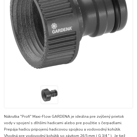
Nákrutka "Profi" Maxi-Flow GARDENA je ideálna pre zvýšený prietok
vody v spojení s dlhšími hadicami alebo pre použitie s čerpadlami.
Prepája hadicu pripojenú hadicovou spojkou a vodovodný kohútik.
Vhodná pre vodovodný kohútik so závitom 26,5 mm ( G 3/4 " ). Je tiež