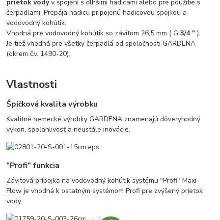
prietok vody
v spojení s dlhšími hadicami alebo pre použitie s
čerpadlami. Prepája hadicu pripojenú hadicovou spojkou a
vodovodný kohútik.
Vhodná pre vodovodný kohútik so závitom 26,5 mm ( G
3/4 "
).
Je tiež vhodná pre všetky čerpadlá od spoločnosti GARDENA
(okrem č.v. 1490-20).
Vlastnosti
Špičková kvalita výrobku
Kvalitné nemecké výrobky GARDENA znamenajú dôveryhodný
výkon, spoľahlivosť a neustále inovácie.
"Profi" funkcia
Závitová prípojka na vodovodný kohútik systému "Profi" Maxi-
Flow je vhodná k ostatným systémom Profi pre zvýšený prietok
vody.