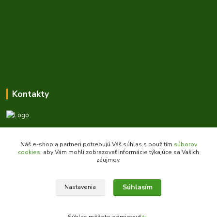
Kontakty
Zákaznícka podpora daes.sk
+421 903 707 668
Náš e-shop a partneri potrebujú Váš súhlas s použitím
súborov
(Po-Pia, 8-16 hod.)
cookies
, aby Vám mohli zobrazovať informácie týkajúce sa Vašich
záujmov.
obchod@daes.sk
Súhlasím
Nastavenia