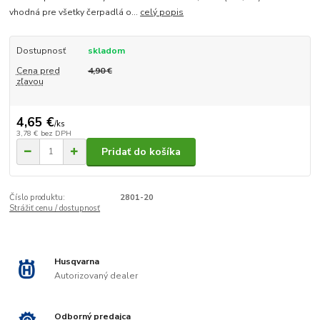
vhodná pre všetky čerpadlá o...
celý popis
Dostupnosť
skladom
Cena pred
4,90 €
zľavou
4,65 €
/
ks
3,78 €
bez DPH
Pridať do košíka
Číslo produktu:
2801-20
Strážiť cenu / dostupnosť
Husqvarna
Autorizovaný dealer
Odborný predajca