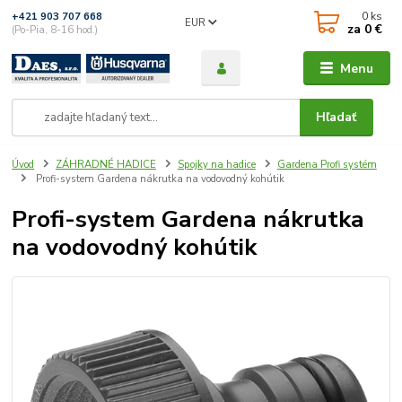
0
ks
+421 903 707 668
EUR
za
0 €
(Po-Pia, 8-16 hod.)
Menu
Hľadať
Úvod
ZÁHRADNÉ HADICE
Spojky na hadice
Gardena Profi systém
Profi-system Gardena nákrutka na vodovodný kohútik
Profi-system Gardena nákrutka
na vodovodný kohútik