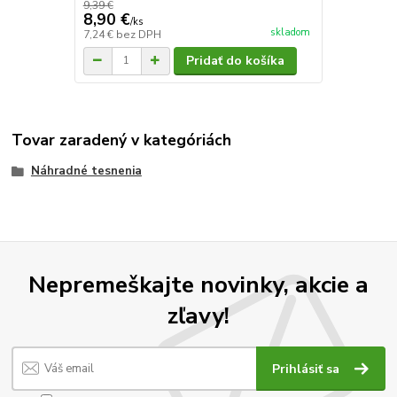
9,39 €
8,90 €
/
ks
skladom
7,24 €
bez DPH
Pridať do košíka
Tovar zaradený v kategóriách
Náhradné tesnenia
Nepremeškajte novinky, akcie a
zľavy!
Prihlásiť sa