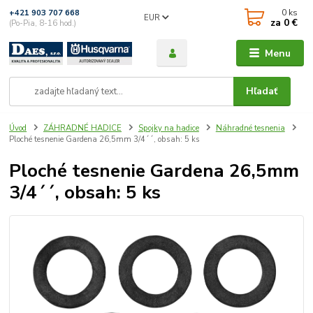
0
ks
+421 903 707 668
EUR
za
0 €
(Po-Pia, 8-16 hod.)
Menu
Hľadať
Úvod
ZÁHRADNÉ HADICE
Spojky na hadice
Náhradné tesnenia
Ploché tesnenie Gardena 26,5mm 3/4´´, obsah: 5 ks
Ploché tesnenie Gardena 26,5mm
3/4´´, obsah: 5 ks