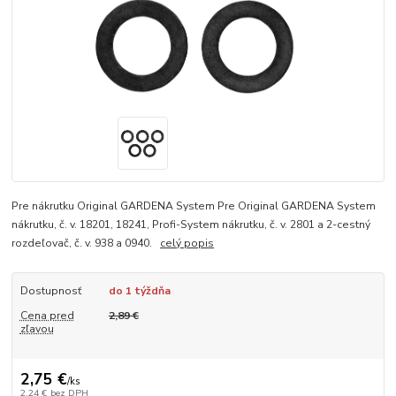
Pre nákrutku Original GARDENA System Pre Original GARDENA System
nákrutku, č. v. 18201, 18241, Profi-System nákrutku, č. v. 2801 a 2-cestný
rozdeľovač, č. v. 938 a 0940.
celý popis
Dostupnosť
do 1 týždňa
Cena pred
2,89 €
zľavou
2,75 €
/
ks
2,24 €
bez DPH