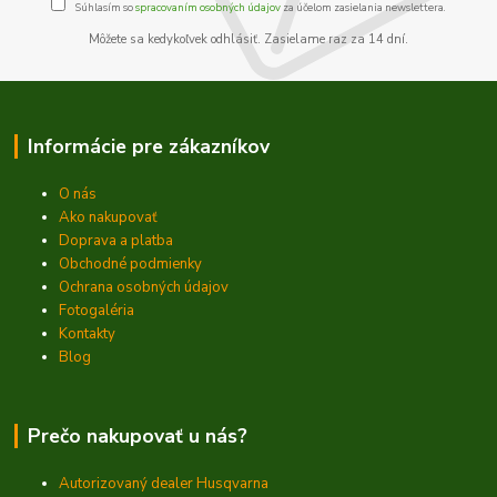
Súhlasím so
spracovaním osobných údajov
za účelom zasielania newslettera.
Môžete sa kedykoľvek odhlásiť. Zasielame raz za 14 dní.
Informácie pre zákazníkov
O nás
Ako nakupovať
Doprava a platba
Obchodné podmienky
Ochrana osobných údajov
Fotogaléria
Kontakty
Blog
Prečo nakupovať u nás?
Autorizovaný dealer Husqvarna