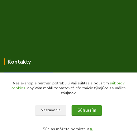
Kontakty
Náš e-shop a partneri potrebujú Váš súhlas s použitím
súborov
cookies
, aby Vám mohli zobrazovať informácie týkajúce sa Vašich
záujmov.
Zákaznícka podpora daes.sk
+421 903 707 668
Súhlasím
Nastavenia
(Po-Pia, 8-16 hod.)
obchod@daes.sk
Súhlas môžete odmietnuť
tu
.