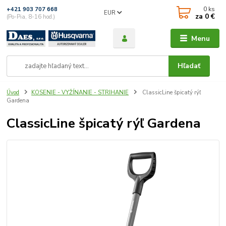
0
ks
+421 903 707 668
EUR
za
0 €
(Po-Pia, 8-16 hod.)
Menu
Hľadať
Úvod
KOSENIE - VYŽÍNANIE - STRIHANIE
ClassicLine špicatý rýľ
Gardena
ClassicLine špicatý rýľ Gardena