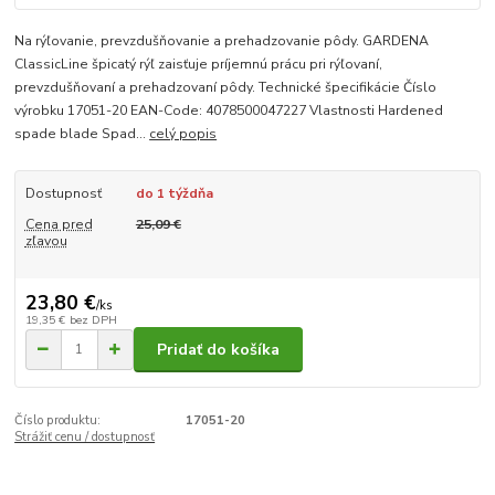
Na rýľovanie, prevzdušňovanie a prehadzovanie pôdy. GARDENA
ClassicLine špicatý rýľ zaisťuje príjemnú prácu pri rýľovaní,
prevzdušňovaní a prehadzovaní pôdy. Technické špecifikácie Číslo
výrobku 17051-20 EAN-Code: 4078500047227 Vlastnosti Hardened
spade blade Spad...
celý popis
Dostupnosť
do 1 týždňa
Cena pred
25,09 €
zľavou
23,80 €
/
ks
19,35 €
bez DPH
Pridať do košíka
Číslo produktu:
17051-20
Strážiť cenu / dostupnosť