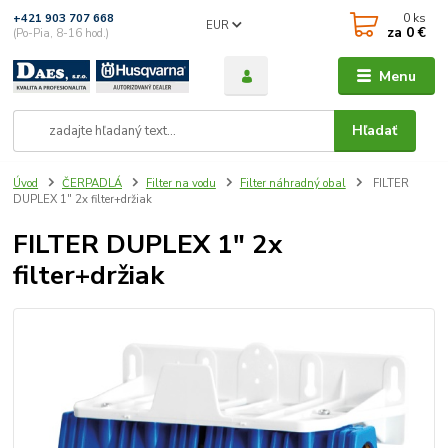
0
ks
+421 903 707 668
EUR
za
0 €
(Po-Pia, 8-16 hod.)
Menu
Hľadať
Úvod
ČERPADLÁ
Filter na vodu
Filter náhradný obal
FILTER
DUPLEX 1" 2x filter+držiak
FILTER DUPLEX 1" 2x
filter+držiak