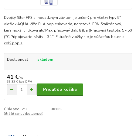
Dvojitý filter FP3 s mosadzným závitom je určený pre všetky typy 9"
vložiek AQUA, čiže RLA odpieskovacia, nerezová, FRN 5mikrónová,
keramická, uhlíková atď.Max. pracovný tlak: 8 (Bar)Pracovná teplota: 5 - 50
(°C)Pripojovacie závity - G 1" Filtračné vložky nie je súčasťou balenia
celý popis
Dostupnosť
skladom
41 €
/
ks
33,33 €
bez DPH
Pridať do košíka
Číslo produktu:
30105
Strážiť cenu / dostupnosť