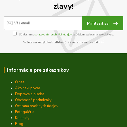
zľavy!
Prihlásiť sa
Súhlasím so
spracovaním osobných údajov
za účelom zasielania newslettera.
Môžete sa kedykoľvek odhlásiť. Zasielame raz za 14 dní.
Informácie pre zákazníkov
O nás
Ako nakupovať
Doprava a platba
Obchodné podmienky
Ochrana osobných údajov
Fotogaléria
Kontakty
Blog