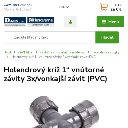
0
ks
+421 903 707 668
EUR
za
0 €
(Po-Pia, 8-16 hod.)
Menu
Hľadať
Úvod
ZÁVLAHY
Závlaha - inštalačný materiál
Holenderové spojky
Holendrový kríž 1“ vnútorné závity 3x/vonkajší závit (PVC)
Holendrový kríž 1“ vnútorné
závity 3x/vonkajší závit (PVC)