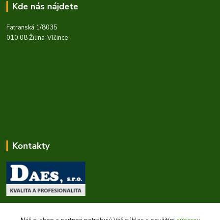
Kde nás nájdete
Fatranská 1/8035
010 08 Žilina-Vlčince
Kontakty
Zákaznícka podpora daes.sk
+421 903 707 668