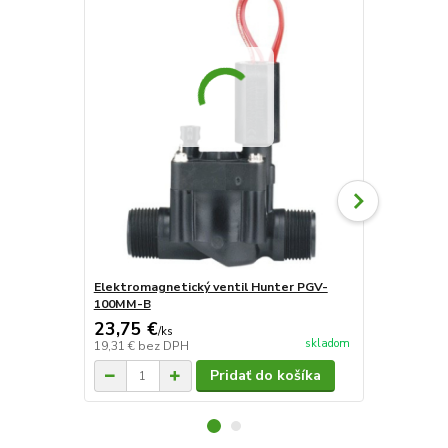
Elektromagnetický ventil Hunter PGV-
Elektromagn
100MM-B
101MM-B 1" 
23,75 €
25,25 €
/
ks
/
k
skladom
19,31 €
bez DPH
20,53 €
bez 
Pridať do košíka