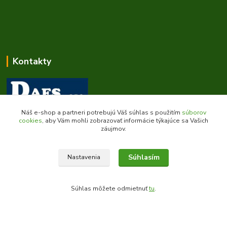
Kontakty
Náš e-shop a partneri potrebujú Váš súhlas s použitím
súborov
cookies
, aby Vám mohli zobrazovať informácie týkajúce sa Vašich
Zákaznícka podpora daes.sk
záujmov.
+421 903 707 668
(Po-Pia, 8-16 hod.)
Súhlasím
Nastavenia
obchod@daes.sk
Súhlas môžete odmietnuť
tu
.
Vytvorené na
Eshop-rychlo.sk