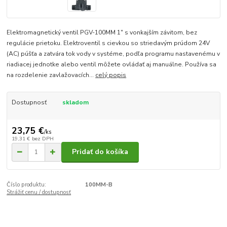
Elektromagnetický ventil PGV-100MM 1" s vonkajším závitom, bez
regulácie prietoku. Elektroventil s cievkou so striedavým prúdom 24V
(AC) púšťa a zatvára tok vody v systéme, podľa programu nastavenému v
riadiacej jednotke alebo ventil môžete ovládať aj manuálne. Používa sa
na rozdelenie zavlažovacích...
celý popis
Dostupnosť
skladom
23,75 €
/
ks
19,31 €
bez DPH
Pridať do košíka
Číslo produktu:
100MM-B
Strážiť cenu / dostupnosť