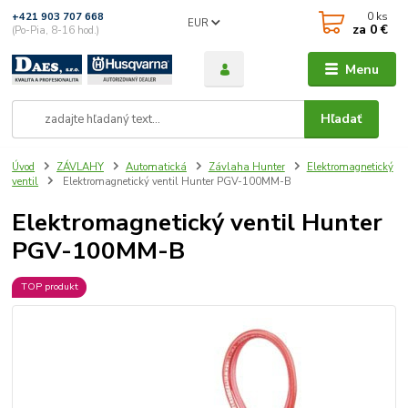
0
ks
+421 903 707 668
EUR
za
0 €
(Po-Pia, 8-16 hod.)
Menu
Hľadať
Úvod
ZÁVLAHY
Automatická
Závlaha Hunter
Elektromagnetický
ventil
Elektromagnetický ventil Hunter PGV-100MM-B
Elektromagnetický ventil Hunter
PGV-100MM-B
TOP produkt