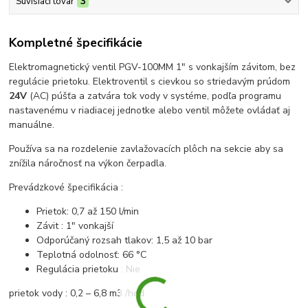
Súvisiaci tovar
3
Kompletné špecifikácie
Elektromagnetický ventil PGV-100MM 1" s vonkajším závitom, bez
regulácie prietoku. Elektroventil s cievkou so striedavým prúdom
24V
(AC) púšťa a zatvára tok vody v systéme, podľa programu
nastavenému v riadiacej jednotke alebo ventil môžete ovládať aj
manuálne.
Používa sa na rozdelenie zavlažovacích plôch na sekcie aby sa
znížila náročnosť na výkon čerpadla.
Prevádzkové špecifikácia :
Prietok: 0,7 až 150 l/min
Závit : 1" vonkajší
Odporúčaný rozsah tlakov: 1,5 až 10 bar
Teplotná odolnosť: 66 °C
Regulácia prietoku : Nie
prietok vody : 0,2 – 6,8 m3 /hod.