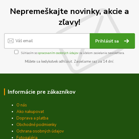
Nepremeškajte novinky, akcie a
zľavy!
Prihlásiť sa
Súhlasím so
spracovaním osobných údajov
za účelom zasielania newslettera.
Môžete sa kedykoľvek odhlásiť. Zasielame raz za 14 dní.
Informácie pre zákazníkov
O nás
Ako nakupovať
Doprava a platba
Obchodné podmienky
Ochrana osobných údajov
Fotogaléria