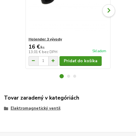
Holender 3 vývody
Holender 2 
16 €
14 €
/
ks
/
ks
Skladom
13,01 €
bez DPH
11,38 €
bez 
Pridať do košíka
Tovar zaradený v kategóriách
Elektromagnetický ventil