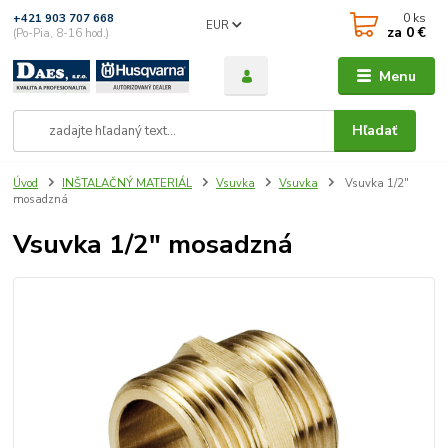
0
ks
+421 903 707 668
EUR
za
0 €
(Po-Pia, 8-16 hod.)
Menu
Hľadať
Úvod
INŠTALAČNÝ MATERIÁL
Vsuvka
Vsuvka
Vsuvka 1/2"
mosadzná
Vsuvka 1/2" mosadzná