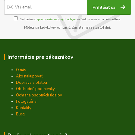
Prihlásiť sa
Súhlasím so
spracovaním osobných údajov
za účelom zasielania newslettera.
Môžete sa kedykoľvek odhlásiť. Zasielame raz za 14 dní.
Informácie pre zákazníkov
O nás
Ako nakupovať
Doprava a platba
Obchodné podmienky
Ochrana osobných údajov
Fotogaléria
Kontakty
Blog