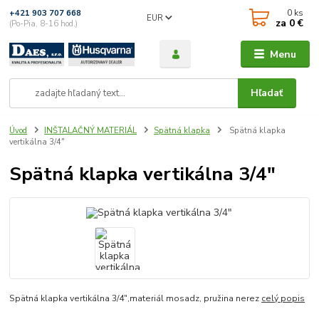
0
ks
+421 903 707 668
EUR
za
0 €
(Po-Pia, 8-16 hod.)
Menu
Hľadať
Úvod
INŠTALAČNÝ MATERIÁL
Spätná klapka
Spätná klapka
vertikálna 3/4"
Spätná klapka vertikálna 3/4"
Spätná klapka vertikálna 3/4",materiál mosadz, pružina nerez
celý popis