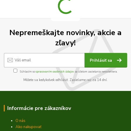
Nepremeškajte novinky, akcie a
zľavy!
Prihlásiť sa
Súhlasím so
spracovaním osobných údajov
za účelom zasielania newslettera.
Môžete sa kedykoľvek odhlásiť. Zasielame raz za 14 dní.
Informácie pre zákazníkov
O nás
Ako nakupovať