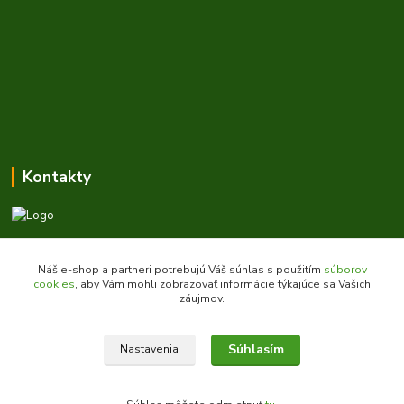
Kontakty
Zákaznícka podpora daes.sk
+421 903 707 668
Náš e-shop a partneri potrebujú Váš súhlas s použitím
súborov
(Po-Pia, 8-16 hod.)
cookies
, aby Vám mohli zobrazovať informácie týkajúce sa Vašich
záujmov.
obchod@daes.sk
Súhlasím
Nastavenia