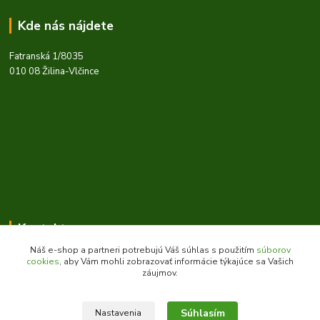
Kde nás nájdete
Fatranská 1/8035
010 08 Žilina-Vlčince
Kontakty
Náš e-shop a partneri potrebujú Váš súhlas s použitím
súborov
cookies
, aby Vám mohli zobrazovať informácie týkajúce sa Vašich
záujmov.
Zákaznícka podpora daes.sk
+421 903 707 668
Súhlasím
(Po-Pia, 8-16 hod.)
Nastavenia