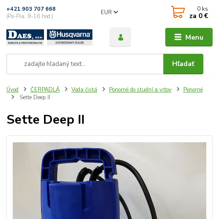
0
ks
+421 903 707 668
EUR
za
0 €
(Po-Pia, 8-16 hod.)
Menu
Hľadať
Úvod
ČERPADLÁ
Voda čistá
Ponorné do studní a vrtov
Ponorné
Sette Deep II
Sette Deep II