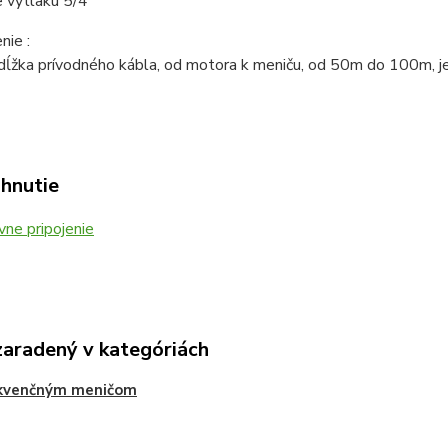
e výtlaku 5/4"
nie :
ĺžka prívodného kábla, od motora k meniču, od 50m do 100m, je 
ahnutie
ne pripojenie
zaradený v kategóriách
ekvenčným meničom