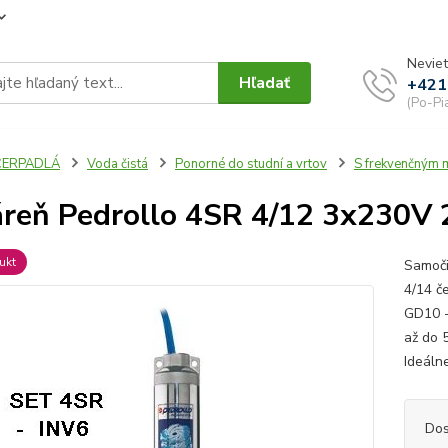
Neviet
Hľadať
+421
(Po-Pi
ČERPADLÁ
Voda čistá
Ponorné do studní a vrtov
S frekvenčným 
reň Pedrollo 4SR 4/12 3x230V
ukt
Samoči
4/14 č
GD10 -
až do 
Ideáln
Dos