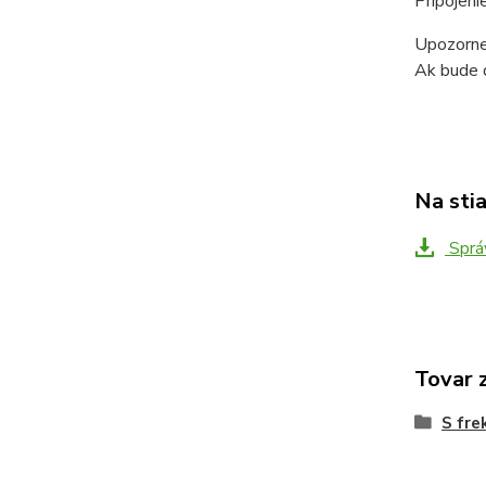
Pripojeni
Upozorne
Ak bude d
Na sti
Správ
Tovar 
S fr