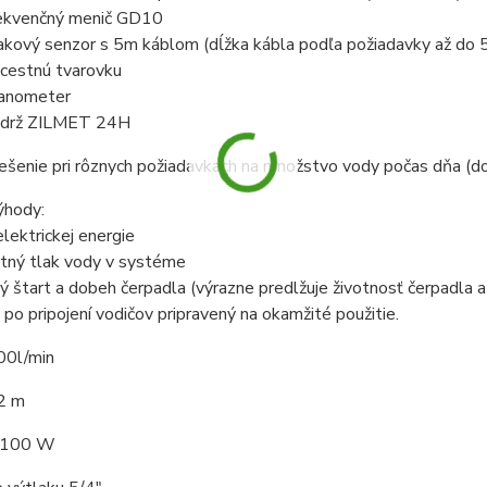
rekvenčný menič GD10
lakový senzor s 5m káblom (dĺžka kábla podľa požiadavky až do
-cestnú tvarovku
anometer
ádrž ZILMET 24H
riešenie pri rôznych požiadavkach na množstvo vody počas dňa 
ýhody:
elektrickej energie
ntný tlak vody v systéme
ý štart a dobeh čerpadla (výrazne predlžuje životnosť čerpadla 
e po pripojení vodičov pripravený na okamžité použitie.
00l/min
2 m
 1100 W