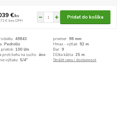
039 €
/
ks
Pridať do košíka
,72 €
bez DPH
roduktu:
49843
priemer:
98 mm
a:
Pedrollo
Hmax - výtlak:
92 m
prietok:
100 l/m
Bar:
9
 proti behu na sucho:
áno
Dĺžka kábla:
25 m
nie výtlaku:
5/4"
Strážiť cenu / dostupnosť