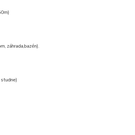
 50m)
(dom, záhrada,bazén).
a studne)