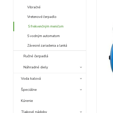
Vibračné
Vretenové čerpadlo
S frekvenčným meničom
S vodným automatom
Závesné zariadenia a lanká
Ručné čerpadlá
Náhradné diely
Voda kalová
Špeciálne
Kúrenie
Tlakové nádoby