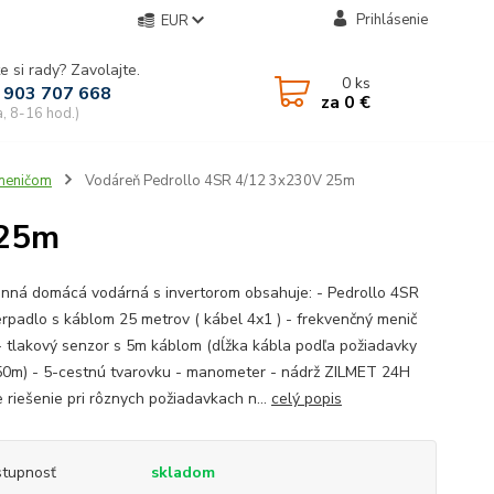
Prihlásenie
EUR
e si rady? Zavolajte.
0
ks
 903 707 668
za
0 €
a, 8-16 hod.)
meničom
Vodáreň Pedrollo 4SR 4/12 3x230V 25m
 25m
nná domácá vodárná s invertorom obsahuje: - Pedrollo 4SR
erpadlo s káblom 25 metrov ( kábel 4x1 ) - frekvenčný menič
 tlakový senzor s 5m káblom (dĺžka kábla podľa požiadavky
50m) - 5-cestnú tvarovku - manometer - nádrž ZILMET 24H
e riešenie pri rôznych požiadavkach n...
celý popis
tupnosť
skladom