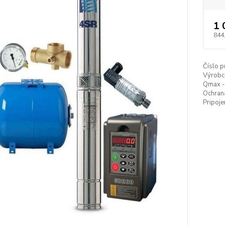
1 
844
Číslo p
Výrobc
Qmax - 
Ochrana
Pripoje