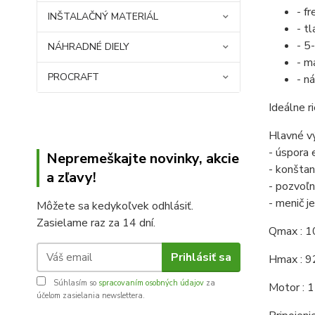
- f
INŠTALAČNÝ MATERIÁL
- t
- 5
NÁHRADNÉ DIELY
- m
PROCRAFT
- n
Ideálne 
Hlavné v
- úspora 
Nepremeškajte novinky, akcie
- konšta
a zľavy!
- pozvoľn
- menič j
Môžete sa kedykoľvek odhlásiť.
Zasielame raz za 14 dní.
Qmax : 1
Prihlásiť sa
Hmax : 9
Súhlasím so
spracovaním osobných údajov
za
Motor :
účelom zasielania newslettera.