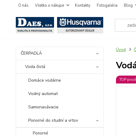
O nás
Všetko o nákupe
Kontakty
Fotogaléria
Blog
Úvod
ČERPADLÁ
Vodá
Voda čistá
TOP prod
Domáce vodárne
Vodný automat
Samonasávacie
Ponorné do studní a vrtov
Ponorné