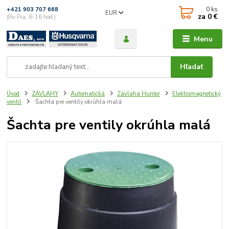
0
ks
+421 903 707 668
EUR
za
0 €
(Po-Pia, 8-16 hod.)
Menu
Hľadať
Úvod
ZÁVLAHY
Automatická
Závlaha Hunter
Elektromagnetický
ventil
Šachta pre ventily okrúhla malá
Šachta pre ventily okrúhla malá