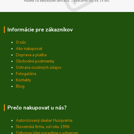
Môžete sa kedykoľvek odhlásiť. Zasielame raz za 14 dní.
Informácie pre zákazníkov
O nás
Ako nakupovať
Doprava a platba
Obchodné podmienky
Ochrana osobných údajov
Fotogaléria
Kontakty
Blog
Prečo nakupovať u nás?
Autorizovaný dealer Husqvarna
Slovenská firma, od roku 1996
Odborne Vám poradíme s výberom