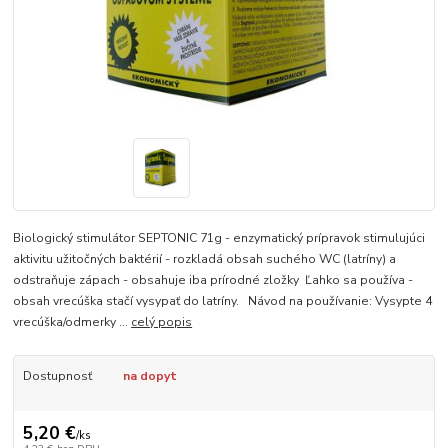
Biologický stimulátor SEPTONIC 71g - enzymatický prípravok stimulujúci
aktivitu užitočných baktérií - rozkladá obsah suchého WC (latríny) a
odstraňuje zápach - obsahuje iba prírodné zložky Ľahko sa používa -
obsah vrecúška stačí vysypať do latríny. Návod na používanie: Vysypte 4
vrecúška/odmerky ...
celý popis
Dostupnosť
na dopyt
5,20 €
/
ks