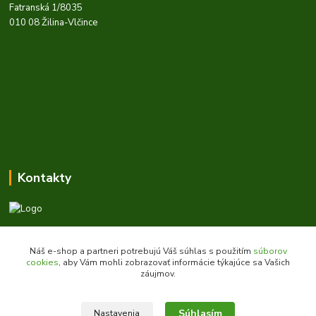
Fatranská 1/8035
010 08 Žilina-Vlčince
Kontakty
Zákaznícka podpora daes.sk
+421 903 707 668
Náš e-shop a partneri potrebujú Váš súhlas s použitím
súborov
(Po-Pia, 8-16 hod.)
cookies
, aby Vám mohli zobrazovať informácie týkajúce sa Vašich
záujmov.
obchod@daes.sk
Súhlasím
Nastavenia