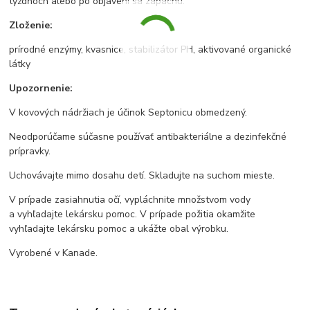
týždňoch alebo po objavení sa zápachu.
Zloženie:
prírodné enzýmy, kvasnice, stabilizátor PH, aktivované organické
látky
Upozornenie:
V kovových nádržiach je účinok Septonicu obmedzený.
Neodporúčame súčasne používať antibakteriálne a dezinfekčné
prípravky.
Uchovávajte mimo dosahu detí. Skladujte na suchom mieste.
V prípade zasiahnutia očí, vypláchnite množstvom vody
a vyhľadajte lekársku pomoc. V prípade požitia okamžite
vyhľadajte lekársku pomoc a ukážte obal výrobku.
Vyrobené v Kanade.