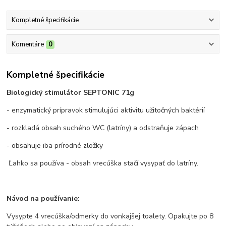
Kompletné špecifikácie
Komentáre
0
Kompletné špecifikácie
Biologický stimulátor SEPTONIC 71g
- enzymatický prípravok stimulujúci aktivitu užitočných baktérií
- rozkladá obsah suchého WC (latríny) a odstraňuje zápach
- obsahuje iba prírodné zložky
Ľahko sa používa - obsah vrecúška stačí vysypať do latríny.
Návod na používanie:
Vysypte 4 vrecúška/odmerky do vonkajšej toalety. Opakujte po 8