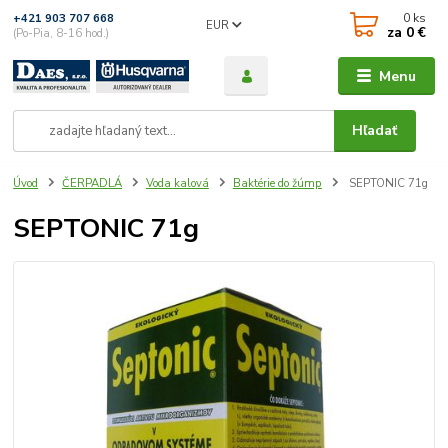
0
ks
+421 903 707 668
EUR
za
0 €
(Po-Pia, 8-16 hod.)
Menu
Hľadať
Úvod
ČERPADLÁ
Voda kalová
Baktérie do žúmp
SEPTONIC 71g
SEPTONIC 71g