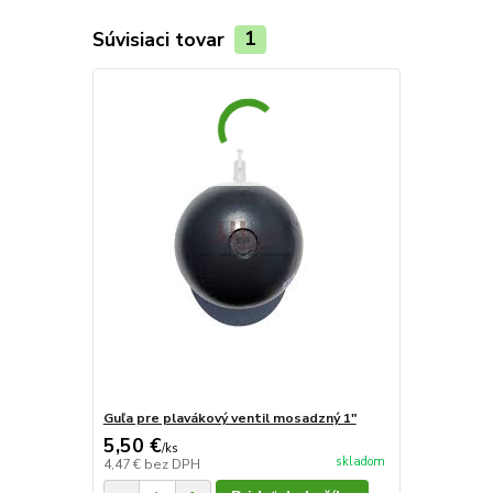
Súvisiaci tovar
1
Guľa pre plavákový ventil mosadzný 1"
5,50 €
/
ks
skladom
4,47 €
bez DPH