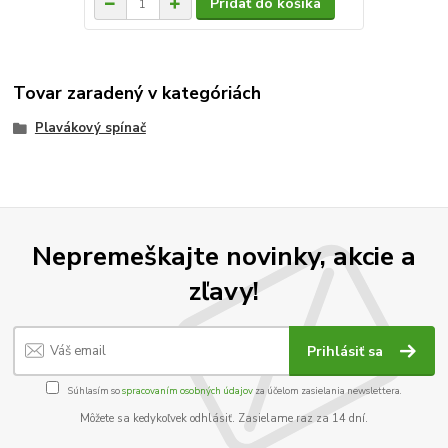
Pridať do košíka
Tovar zaradený v kategóriách
Plavákový spínač
Nepremeškajte novinky, akcie a
zľavy!
Prihlásiť sa
Súhlasím so
spracovaním osobných údajov
za účelom zasielania newslettera.
Môžete sa kedykoľvek odhlásiť. Zasielame raz za 14 dní.