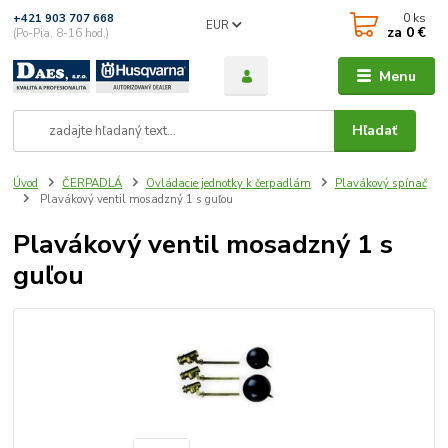
0
ks
+421 903 707 668
EUR
za
0 €
(Po-Pia, 8-16 hod.)
Menu
Hľadať
Úvod
ČERPADLÁ
Ovládacie jednotky k čerpadlám
Plavákový spínač
Plavákový ventil mosadzný 1 s guľou
Plavákový ventil mosadzný 1 s
guľou