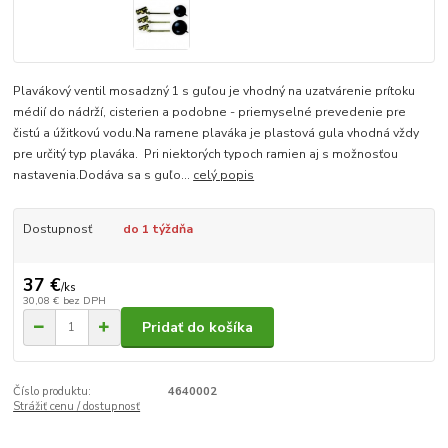
Plavákový ventil mosadzný 1 s guľou je vhodný na uzatvárenie prítoku
médií do nádrží, cisterien a podobne - priemyselné prevedenie pre
čistú a úžitkovú vodu.Na ramene plaváka je plastová gula vhodná vždy
pre určitý typ plaváka. Pri niektorých typoch ramien aj s možnosťou
nastavenia.Dodáva sa s guľo...
celý popis
Dostupnosť
do 1 týždňa
37 €
/
ks
30,08 €
bez DPH
Pridať do košíka
Číslo produktu:
4640002
Strážiť cenu / dostupnosť