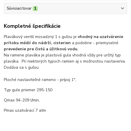
Súvisiaci tovar
1
Kompletné špecifikácie
Plavákový ventil mosadzný 1 s guľou je
vhodný na uzatvárenie
prítoku médií do nádrží, cisterien
a podobne - priemyselné
prevedenie pre čistú a úžitkovú vodu.
Na ramene plaváka je plastová gula vhodná vždy pre určitý typ
plaváka. Pri niektorých typoch ramien aj s možnosťou nastavenia.
Dodáva sa s guľou.
Ploché nastaviteľné rameno - prípoj 1",
Typ gule priemer 295-150
Qmax 94-209 l/min,
Pmax uzatvárací 7 atm