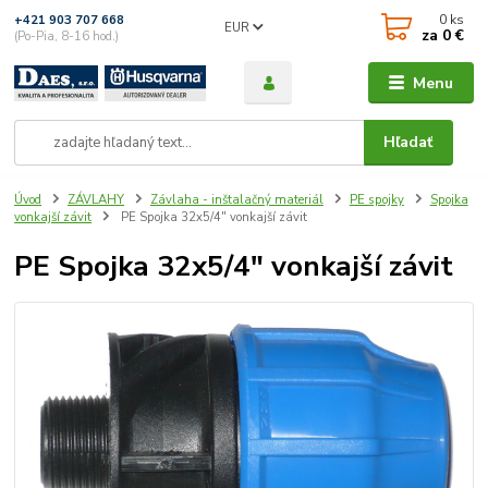
0
ks
+421 903 707 668
EUR
za
0 €
(Po-Pia, 8-16 hod.)
Menu
Hľadať
Úvod
ZÁVLAHY
Závlaha - inštalačný materiál
PE spojky
Spojka
vonkajší závit
PE Spojka 32x5/4" vonkajší závit
PE Spojka 32x5/4" vonkajší závit