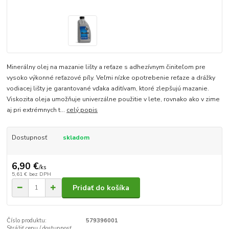
Minerálny olej na mazanie lišty a reťaze s adhezívnym činiteľom pre
vysoko výkonné reťazové píly. Veľmi nízke opotrebenie reťaze a drážky
vodiacej lišty je garantované vďaka aditívam, ktoré zlepšujú mazanie.
Viskozita oleja umožňuje univerzálne použitie v lete, rovnako ako v zime
aj pri extrémnych t...
celý popis
Dostupnosť
skladom
6,90 €
/
ks
5,61 €
bez DPH
Pridať do košíka
Číslo produktu:
579396001
Strážiť cenu / dostupnosť