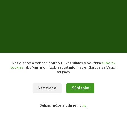
Kontakty
Náš e-shop a partneri potrebujú Váš súhlas s použitím
súborov
cookies
, aby Vám mohli zobrazovať informácie týkajúce sa Vašich
záujmov.
Súhlasím
Nastavenia
Zákaznícka podpora daes.sk
+421 903 707 668
Súhlas môžete odmietnuť
tu
.
(Po-Pia, 8-16 hod.)
obchod@daes.sk