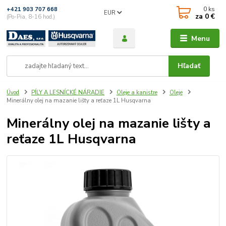
0
ks
+421 903 707 668
EUR
za
0 €
(Po-Pia, 8-16 hod.)
Menu
Hľadať
Úvod
PÍLY A LESNÍCKÉ NÁRADIE
Oleje a kanistre
Oleje
Minerálny olej na mazanie lišty a reťaze 1L Husqvarna
Minerálny olej na mazanie lišty a
reťaze 1L Husqvarna