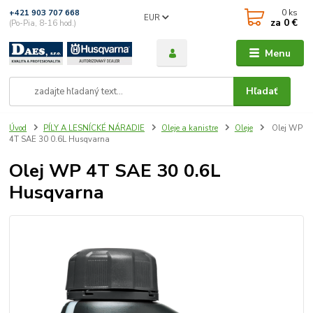
0
ks
+421 903 707 668
EUR
za
0 €
(Po-Pia, 8-16 hod.)
Menu
Hľadať
Úvod
PÍLY A LESNÍCKÉ NÁRADIE
Oleje a kanistre
Oleje
Olej WP
4T SAE 30 0.6L Husqvarna
Olej WP 4T SAE 30 0.6L
Husqvarna