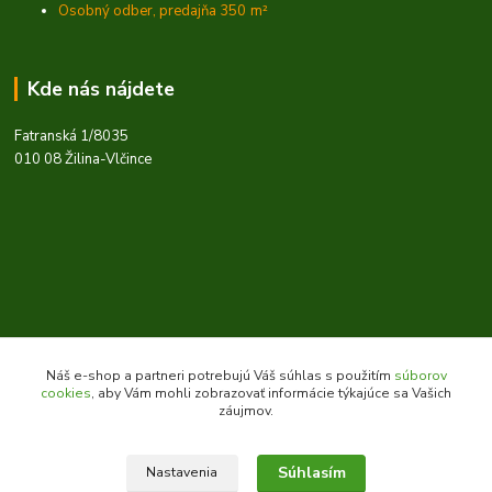
Osobný odber, predajňa 350
m²
Kde nás nájdete
Fatranská 1/8035
010 08 Žilina-Vlčince
Náš e-shop a partneri potrebujú Váš súhlas s použitím
súborov
cookies
, aby Vám mohli zobrazovať informácie týkajúce sa Vašich
Kontakty
záujmov.
Súhlasím
Nastavenia
Zákaznícka podpora daes.sk