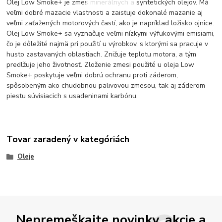
Olej Low Smoke+ je zmes minerálnych a syntetických olejov. Má
veľmi dobré mazacie vlastnosti a zaisťuje dokonalé mazanie aj
veľmi zaťažených motorových častí, ako je napríklad ložisko ojnice.
Olej Low Smoke+ sa vyznačuje veľmi nízkymi výfukovými emisiami,
čo je dôležité najmä pri použití u výrobkov, s ktorými sa pracuje v
husto zastavaných oblastiach. Znižuje teplotu motora, a tým
predlžuje jeho životnosť. Zloženie zmesi použité u oleja Low
Smoke+ poskytuje veľmi dobrú ochranu proti záderom,
spôsobeným ako chudobnou palivovou zmesou, tak aj záderom
piestu súvisiacich s usadeninami karbónu.
Tovar zaradený v kategóriách
Oleje
Nepremeškajte novinky, akcie a