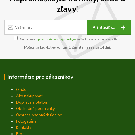
zľavy!
Prihlásiť sa
Súhlasím so
spracovaním osobných údajov
za účelom zasielania newslettera.
Môžete sa kedykoľvek odhlásiť. Zasielame raz za 14 dní.
Informácie pre zákazníkov
O nás
Ako nakupovať
Doprava a platba
Obchodné podmienky
Ochrana osobných údajov
Fotogaléria
Kontakty
Blog