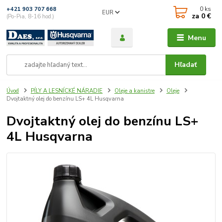
0
ks
+421 903 707 668
EUR
za
0 €
(Po-Pia, 8-16 hod.)
Menu
Hľadať
Úvod
PÍLY A LESNÍCKÉ NÁRADIE
Oleje a kanistre
Oleje
Dvojtaktný olej do benzínu LS+ 4L Husqvarna
Dvojtaktný olej do benzínu LS+
4L Husqvarna