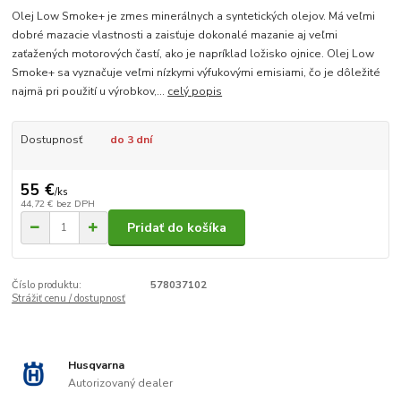
Olej Low Smoke+ je zmes minerálnych a syntetických olejov. Má veľmi
dobré mazacie vlastnosti a zaisťuje dokonalé mazanie aj veľmi
zaťažených motorových častí, ako je napríklad ložisko ojnice. Olej Low
Smoke+ sa vyznačuje veľmi nízkymi výfukovými emisiami, čo je dôležité
najmä pri použití u výrobkov,...
celý popis
Dostupnosť
do 3 dní
55 €
/
ks
44,72 €
bez DPH
Pridať do košíka
Číslo produktu:
578037102
Strážiť cenu / dostupnosť
Husqvarna
Autorizovaný dealer