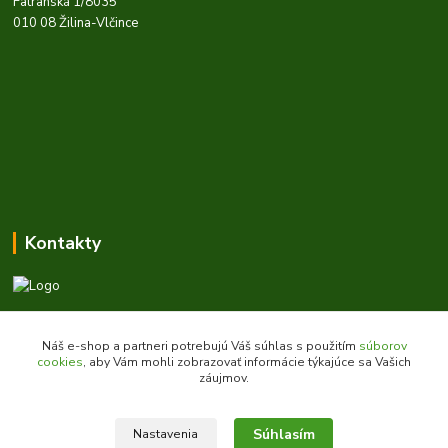
Fatranská 1/8035
010 08 Žilina-Vlčince
Kontakty
Zákaznícka podpora daes.sk
+421 903 707 668
Náš e-shop a partneri potrebujú Váš súhlas s použitím
súborov
(Po-Pia, 8-16 hod.)
cookies
, aby Vám mohli zobrazovať informácie týkajúce sa Vašich
záujmov.
obchod@daes.sk
Súhlasím
Nastavenia