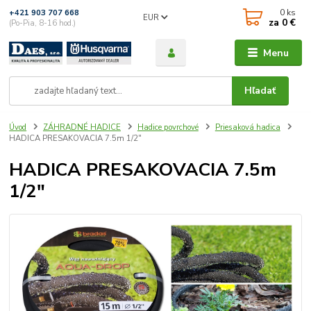
0
ks
+421 903 707 668
EUR
za
0 €
(Po-Pia, 8-16 hod.)
Menu
Hľadať
Úvod
ZÁHRADNÉ HADICE
Hadice povrchové
Priesaková hadica
HADICA PRESAKOVACIA 7.5m 1/2"
HADICA PRESAKOVACIA 7.5m
1/2"