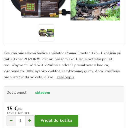
Kvalitná priesaková hadica s výdatnosťouna 1 meter 0,76 - 1,26 l/min pri
tlaku 0,7bar.POZOR !!!! Pri tlaku vyššom ako 1Bar je potreba použiť
redukčný ventil kód 52937Pružná a odolná presakovacia hadica,
vyrobená zo 100% vysoko kvalitnej recyklovanej gumy, ktorá umožňuje
prepúšťať vodu po celej dĺžke...
celý popis
Dostupnosť
skladom
15 €
/
ks
12,20 €
bez DPH
Pridať do košíka