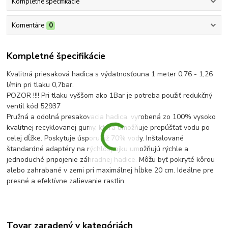
Kompletné špecifikácie
Komentáre
0
Kompletné špecifikácie
Kvalitná priesaková hadica s výdatnosťouna 1 meter 0,76 - 1,26
l/min pri tlaku 0,7bar.
POZOR !!!! Pri tlaku vyššom ako 1Bar je potreba použiť redukčný
ventil kód 52937
Pružná a odolná presakovacia hadica, vyrobená zo 100% vysoko
kvalitnej recyklovanej gumy, ktorá umožňuje prepúšťať vodu po
celej dĺžke. Poskytuje úsporu až 70% vody. Inštalované
štandardné adaptéry na rýchlospojku umožňujú rýchle a
jednoduché pripojenie záhradnej hadice. Môžu byť pokryté kôrou
alebo zahrabané v zemi pri maximálnej hĺbke 20 cm. Ideálne pre
presné a efektívne zalievanie rastlín.
Tovar zaradený v kategóriách