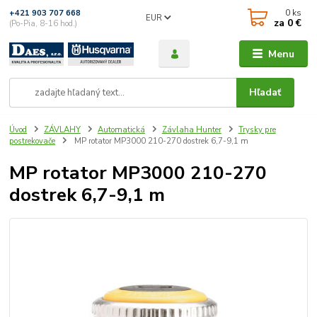
0
ks
+421 903 707 668
EUR
za
0 €
(Po-Pia, 8-16 hod.)
Menu
Hľadať
Úvod
ZÁVLAHY
Automatická
Závlaha Hunter
Trysky pre
postrekovače
MP rotator MP3000 210-270 dostrek 6,7-9,1 m
MP rotator MP3000 210-270
dostrek 6,7-9,1 m