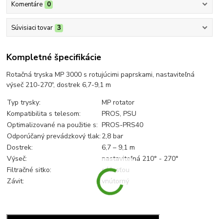
Komentáre
0
Súvisiaci tovar
3
Kompletné špecifikácie
Rotačná tryska MP 3000 s rotujúcimi paprskami, nastaviteľná
výseč 210-270º, dostrek 6,7-9,1 m
Typ trysky:
MP rotator
Kompatibilita s telesom:
PROS, PSU
Optimalizované na použitie s:
PROS-PRS40
Odporúčaný prevádzkový tlak:
2,8 bar
Dostrek:
6,7 – 9,1 m
Výseč:
nastaviteľná 210° - 270°
Filtračné sitko:
súčasťou
Závit:
vnútorný