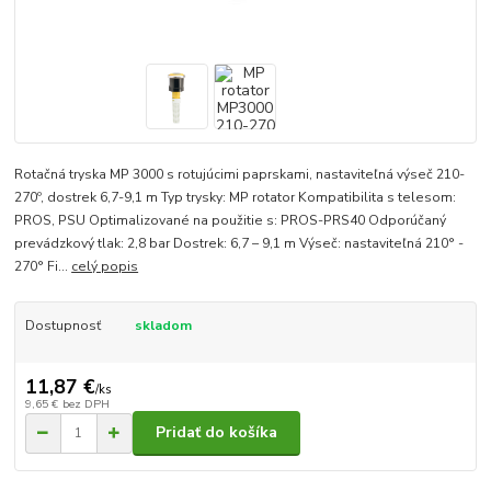
Rotačná tryska MP 3000 s rotujúcimi paprskami, nastaviteľná výseč 210-
270º, dostrek 6,7-9,1 m Typ trysky: MP rotator Kompatibilita s telesom:
PROS, PSU Optimalizované na použitie s: PROS-PRS40 Odporúčaný
prevádzkový tlak: 2,8 bar Dostrek: 6,7 – 9,1 m Výseč: nastaviteľná 210° -
270° Fi...
celý popis
Dostupnosť
skladom
11,87 €
/
ks
9,65 €
bez DPH
Pridať do košíka