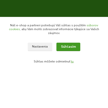
Náš e-shop a partneri potrebujú Váš súhlas s použitím
súborov
cookies
, aby Vám mohli zobrazovať informácie týkajúce sa Vašich
záujmov.
Kontakty
Súhlasím
Nastavenia
Zákaznícka podpora daes.sk
Súhlas môžete odmietnuť
tu
.
+421 903 707 668
(Po-Pia, 8-16 hod.)
obchod@daes.sk
Vytvorené na
Eshop-rychlo.sk