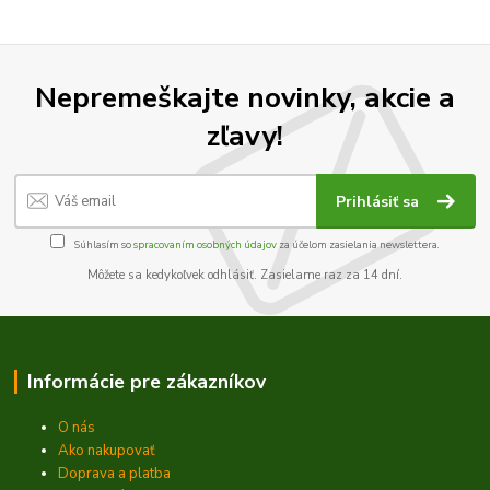
Nepremeškajte novinky, akcie a
zľavy!
Prihlásiť sa
Súhlasím so
spracovaním osobných údajov
za účelom zasielania newslettera.
Môžete sa kedykoľvek odhlásiť. Zasielame raz za 14 dní.
Informácie pre zákazníkov
O nás
Ako nakupovať
Doprava a platba