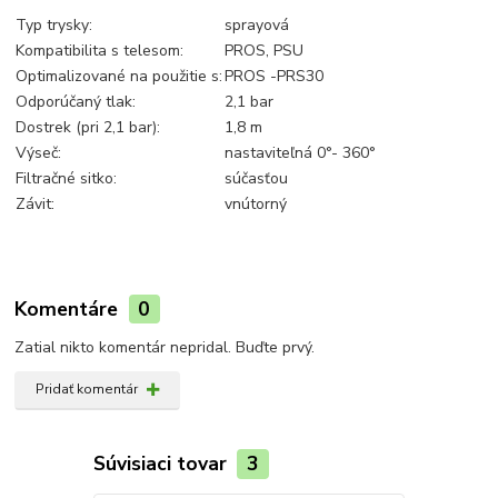
Typ trysky:
sprayová
Kompatibilita s telesom:
PROS, PSU
Optimalizované na použitie s:
PROS -PRS30
Odporúčaný tlak:
2,1 bar
Dostrek (pri 2,1 bar):
1,8 m
Výseč:
nastaviteľná 0°- 360°
Filtračné sitko:
súčasťou
Závit:
vnútorný
Komentáre
0
Zatial nikto komentár nepridal. Buďte prvý.
Pridať komentár
Súvisiaci tovar
3