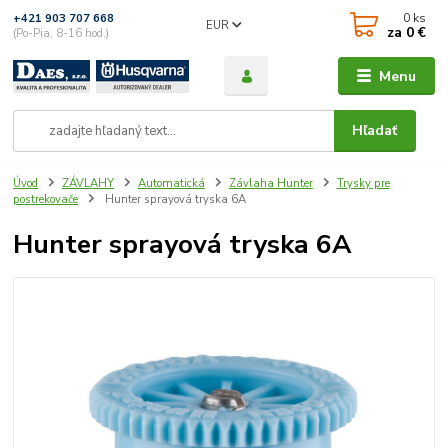
0
ks
+421 903 707 668
EUR
za
0 €
(Po-Pia, 8-16 hod.)
Menu
Hľadať
Úvod
ZÁVLAHY
Automatická
Závlaha Hunter
Trysky pre
postrekovače
Hunter sprayová tryska 6A
Hunter sprayová tryska 6A