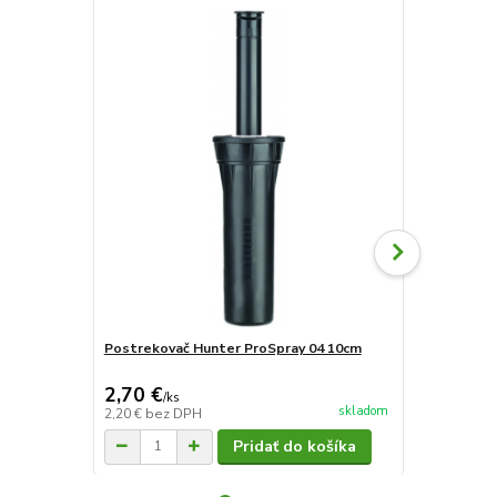
Postrekovač Hunter ProSpray 04 10cm
Hunter post
2,70 €
11,80 €
/
ks
/
k
skladom
2,20 €
bez DPH
9,59 €
bez D
Pridať do košíka