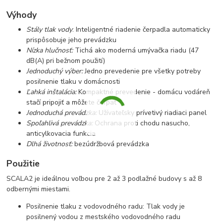
Výhody
Stály tlak vody
: Inteligentné riadenie čerpadla automaticky
prispôsobuje jeho prevádzku
Nízka hlučnosť:
Tichá ako moderná umývačka riadu (47
dB(A) pri bežnom použití)
Jednoduchý výber:
Jedno prevedenie pre všetky potreby
posilnenie tlaku v domácnosti
Ľahká inštalácia:
Kompaktné prevedenie - domácu vodáreň
stačí pripojiť a môžete čerpať
Jednoduchá prevádzka:
Užívateľsky prívetivý riadiaci panel
Spoľahlivá prevádzka:
Ochrana proti chodu nasucho,
anticylkovacia funkcia
Dlhá životnosť:
bezúdržbová prevádzka
Použitie
SCALA2 je ideálnou voľbou pre 2 až 3 podlažné budovy s až 8
odbernými miestami.
Posilnenie tlaku z vodovodného radu: Tlak vody je
posilnený vodou z mestského vodovodného radu