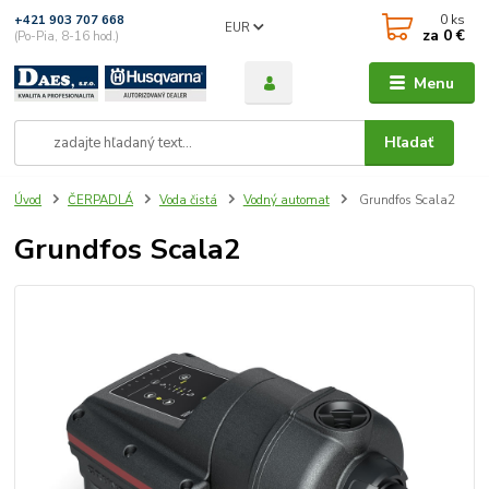
0
ks
+421 903 707 668
EUR
za
0 €
(Po-Pia, 8-16 hod.)
Menu
Hľadať
Úvod
ČERPADLÁ
Voda čistá
Vodný automat
Grundfos Scala2
Grundfos Scala2