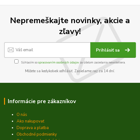
Nepremeškajte novinky, akcie a
zľavy!
Prihlásiť sa
Súhlasím so
spracovaním osobných údajov
za účelom zasielania newslettera.
Môžete sa kedykoľvek odhlásiť. Zasielame raz za 14 dní.
Informácie pre zákazníkov
O nás
Ako nakupovať
Doprava a platba
Obchodné podmienky