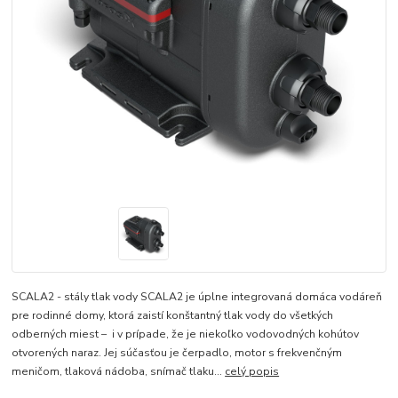
SCALA2 - stály tlak vody SCALA2 je úplne integrovaná domáca vodáreň
pre rodinné domy, ktorá zaistí konštantný tlak vody do všetkých
odberných miest – i v prípade, že je niekoľko vodovodných kohútov
otvorených naraz. Jej súčasťou je čerpadlo, motor s frekvenčným
meničom, tlaková nádoba, snímač tlaku...
celý popis