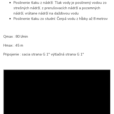
Posilnenie tlaku z nádrží: Tlak vody je posilnený vodou zo
strešných nádrží, z prerušovacích nádrží a pozemných
nádrží, vrátane nádrží na dažďovou vodu
Posilnenie tlaku zo studní: Čerpá vodu z hĺbky až 8 metrov
Qmax : 80 l/min
Hmax : 45 m
Pripojenie : sacia strana G 1" výtlačná strana G 1"