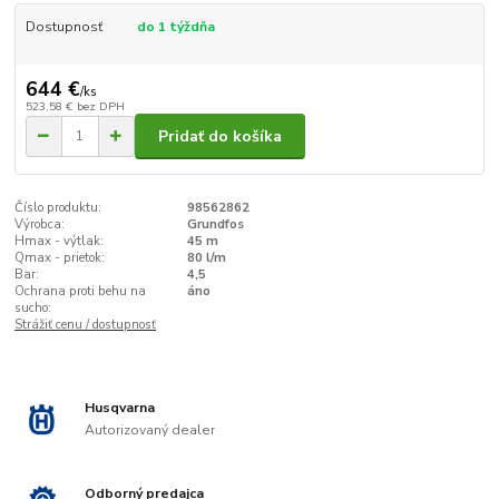
Dostupnosť
do 1 týždňa
644 €
/
ks
523,58 €
bez DPH
Pridať do košíka
Číslo produktu:
98562862
Výrobca:
Grundfos
Hmax - výtlak:
45 m
Qmax - prietok:
80 l/m
Bar:
4,5
Ochrana proti behu na
áno
sucho:
Strážiť cenu / dostupnosť
Husqvarna
Autorizovaný dealer
Odborný predajca