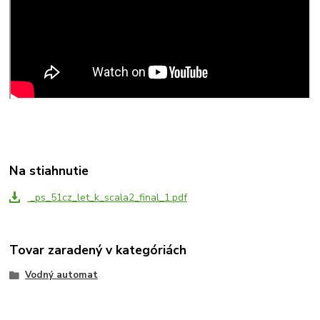
Na stiahnutie
_ps_51cz_let_k_scala2_final_1.pdf
Tovar zaradený v kategóriách
Vodný automat