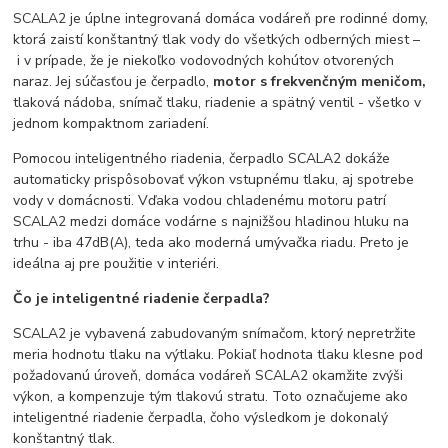
SCALA2 je úplne integrovaná domáca vodáreň pre rodinné domy,
ktorá zaistí konštantný tlak vody do všetkých odberných miest –
i v prípade, že je niekoľko vodovodných kohútov otvorených
naraz. Jej súčasťou je čerpadlo,
motor s frekvenčným meničom,
tlaková nádoba, snímač tlaku, riadenie a spätný ventil - všetko v
jednom kompaktnom zariadení.
Pomocou inteligentného riadenia, čerpadlo SCALA2 dokáže
automaticky prispôsobovať výkon vstupnému tlaku, aj spotrebe
vody v domácnosti. Vďaka vodou chladenému motoru patrí
SCALA2 medzi domáce vodárne s najnižšou hladinou hluku na
trhu - iba 47dB(A), teda ako moderná umývačka riadu. Preto je
ideálna aj pre použitie v interiéri.
Čo je inteligentné riadenie čerpadla?
SCALA2 je vybavená zabudovaným snímačom, ktorý nepretržite
meria hodnotu tlaku na výtlaku. Pokiaľ hodnota tlaku klesne pod
požadovanú úroveň, domáca vodáreň SCALA2 okamžite zvýši
výkon, a kompenzuje tým tlakovú stratu. Toto označujeme ako
inteligentné riadenie čerpadla, čoho výsledkom je dokonalý
konštantný tlak.