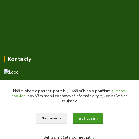
Kontakty
Zákaznícka podpora daes.sk
+421 903 707 668
Náš e-shop a partneri potrebujú Váš súhlas s použitím
súborov
(Po-Pia, 8-16 hod.)
cookies
, aby Vám mohli zobrazovať informácie týkajúce sa Vašich
záujmov.
obchod@daes.sk
Súhlasím
Nastavenia
Súhlas môžete odmietnuť
tu
.