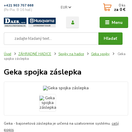
0
ks
+421 903 707 668
EUR
za
0 €
(Po-Pia, 8-16 hod.)
Menu
Hľadať
Úvod
ZÁHRADNÉ HADICE
Spojky na hadice
Geka spojky
Geka
spojka záslepka
Geka spojka záslepka
Geka - bajonetová záslepka je určená na uzatvorenie systému.
celý
popis