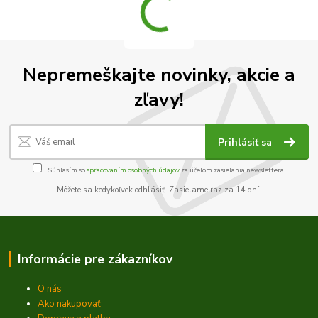
Nepremeškajte novinky, akcie a
zľavy!
Prihlásiť sa
Súhlasím so
spracovaním osobných údajov
za účelom zasielania newslettera.
Môžete sa kedykoľvek odhlásiť. Zasielame raz za 14 dní.
Informácie pre zákazníkov
O nás
Ako nakupovať