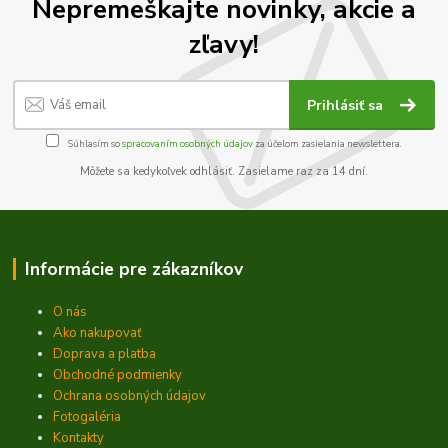
Nepremeškajte novinky, akcie a
zľavy!
Prihlásiť sa
Súhlasím so
spracovaním osobných údajov
za účelom zasielania newslettera.
Môžete sa kedykoľvek odhlásiť. Zasielame raz za 14 dní.
Informácie pre zákazníkov
O nás
Ako nakupovať
Doprava a platba
Obchodné podmienky
Ochrana osobných údajov
Fotogaléria
Kontakty