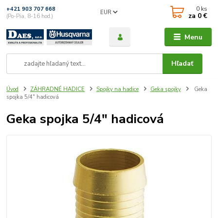
0
ks
+421 903 707 668
EUR
za
0 €
(Po-Pia, 8-16 hod.)
Menu
Hľadať
Úvod
ZÁHRADNÉ HADICE
Spojky na hadice
Geka spojky
Geka
spojka 5/4" hadicová
Geka spojka 5/4" hadicová