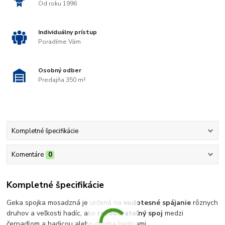
Od roku 1996
Individuálny prístup
Poradíme Vám
Osobný odber
Predajňa 350 m²
Kompletné špecifikácie
Komentáre
0
Kompletné špecifikácie
Geka spojka mosadzná je určená na
vodotesné spájanie
rôznych
druhov a veľkosti hadíc, ako
rozoberateľný spoj
medzi
čerpadlom a hadicou alebo dvoma hadicami.