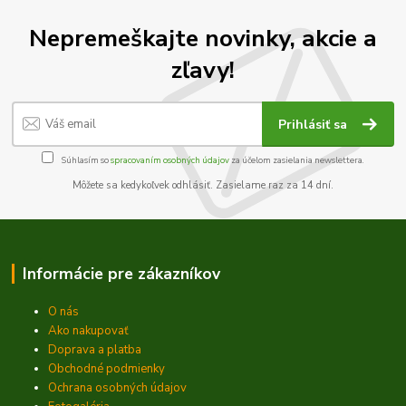
Nepremeškajte novinky, akcie a
zľavy!
Prihlásiť sa
Súhlasím so
spracovaním osobných údajov
za účelom zasielania newslettera.
Môžete sa kedykoľvek odhlásiť. Zasielame raz za 14 dní.
Informácie pre zákazníkov
O nás
Ako nakupovať
Doprava a platba
Obchodné podmienky
Ochrana osobných údajov