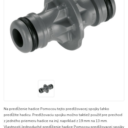
Na predĺženie hadice Pomocou tejto predlžovacej spojky ľahko
predĺžite hadicu. Predlžovaciu spojku možno taktiež použiť pre prechod
z jedného priemeru hadice na iný, napríklad z 19 mm na 13 mm.
Vlastnosti Jednoduché predĺženie hadice Pomocou predlžovacej spojky