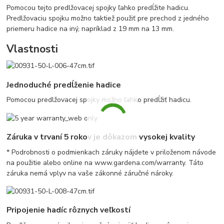
Pomocou tejto predlžovacej spojky ľahko predĺžite hadicu.
Predlžovaciu spojku možno taktiež použiť pre prechod z jedného
priemeru hadice na iný, napríklad z 19 mm na 13 mm.
Vlastnosti
Jednoduché predĺženie hadice
Pomocou predlžovacej spojky možno ľahko predĺžiť hadicu.
Záruka v trvaní 5 rokov je dôkazom vysokej kvality
* Podrobnosti o podmienkach záruky nájdete v priloženom návode
na použitie alebo online na www.gardena.com/warranty. Táto
záruka nemá vplyv na vaše zákonné záručné nároky.
Pripojenie hadíc rôznych veľkostí