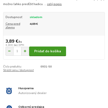
možno ľahko predĺžiť hadicu. ...
celý popis
Dostupnosť
skladom
Cena pred
4,09 €
zľavou
3,89 €
/
ks
3,16 €
bez DPH
Pridať do košíka
Číslo produktu:
0931-50
Strážiť cenu / dostupnosť
Husqvarna
Autorizovaný dealer
Odborný predajca