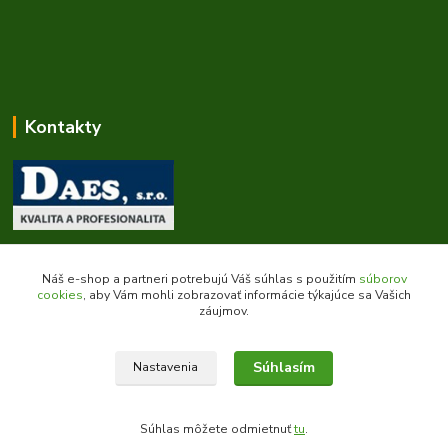
Kontakty
Zákaznícka podpora daes.sk
+421 903 707 668
Náš e-shop a partneri potrebujú Váš súhlas s použitím
súborov
(Po-Pia, 8-16 hod.)
cookies
, aby Vám mohli zobrazovať informácie týkajúce sa Vašich
záujmov.
obchod@daes.sk
Súhlasím
Nastavenia
Súhlas môžete odmietnuť
tu
.
Vytvorené na
Eshop-rychlo.sk