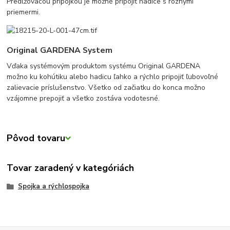
Predlžovacou prípojkou je možné pripojiť hadice s rôznymi
priemermi.
Original GARDENA System
Vďaka systémovým produktom systému Original GARDENA
možno ku kohútiku alebo hadicu ľahko a rýchlo pripojiť ľubovoľné
zalievacie príslušenstvo. Všetko od začiatku do konca možno
vzájomne prepojiť a všetko zostáva vodotesné.
Pôvod tovaru
Tovar zaradený v kategóriách
Spojka a rýchlospojka