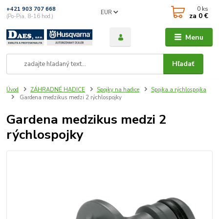
0
ks
+421 903 707 668
EUR
za
0 €
(Po-Pia, 8-16 hod.)
Menu
Hľadať
Úvod
ZÁHRADNÉ HADICE
Spojky na hadice
Spojka a rýchlospojka
Gardena medzikus medzi 2 rýchlospojky
Gardena medzikus medzi 2
rýchlospojky