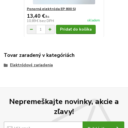
Ponorná elektróda EP 800 SI
13,40 €
/
ks
skladom
10,89 €
bez DPH
Pridať do košíka
Tovar zaradený v kategóriách
Elektródové zariadenia
Nepremeškajte novinky, akcie a
zľavy!