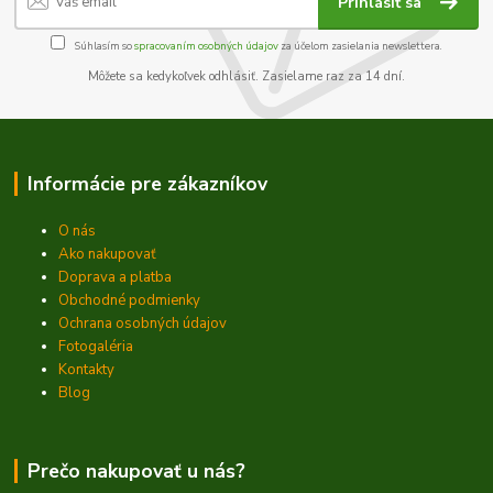
Prihlásiť sa
Súhlasím so
spracovaním osobných údajov
za účelom zasielania newslettera.
Môžete sa kedykoľvek odhlásiť. Zasielame raz za 14 dní.
Informácie pre zákazníkov
O nás
Ako nakupovať
Doprava a platba
Obchodné podmienky
Ochrana osobných údajov
Fotogaléria
Kontakty
Blog
Prečo nakupovať u nás?