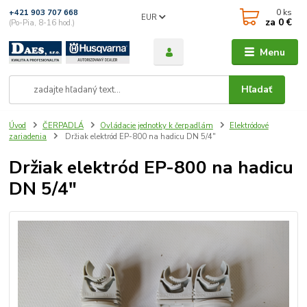
0
ks
+421 903 707 668
EUR
za
0 €
(Po-Pia, 8-16 hod.)
Menu
Hľadať
Úvod
ČERPADLÁ
Ovládacie jednotky k čerpadlám
Elektródové
zariadenia
Držiak elektród EP-800 na hadicu DN 5/4"
Držiak elektród EP-800 na hadicu
DN 5/4"