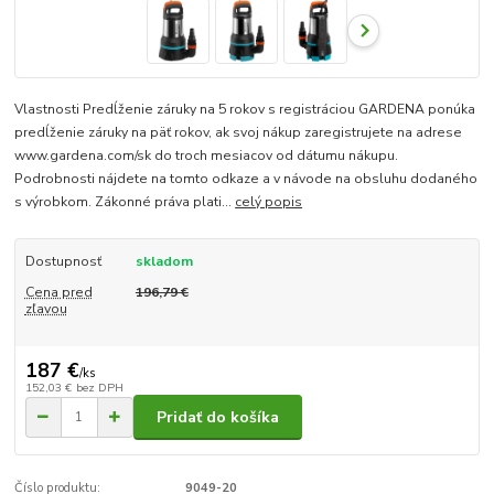
Vlastnosti Predĺženie záruky na 5 rokov s registráciou GARDENA ponúka
predĺženie záruky na päť rokov, ak svoj nákup zaregistrujete na adrese
www.gardena.com/sk do troch mesiacov od dátumu nákupu.
Podrobnosti nájdete na tomto odkaze a v návode na obsluhu dodaného
s výrobkom. Zákonné práva plati...
celý popis
Dostupnosť
skladom
Cena pred
196,79 €
zľavou
187 €
/
ks
152,03 €
bez DPH
Pridať do košíka
Číslo produktu:
9049-20