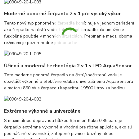
Moderné ponorné čerpadlo 2 v 1 pre vysoký výkon
Tento nový typ ponorného čerpadla kombinuje v jednom zariadení
ako čerpadlo na čistú vodu, tak kalové čerpadlo, čo umožňuje
flexibilné použitie v mnohých situáciách. Prepínanie medzi oboma
režimami je pozoruhodne jednoduché.
Účinná a moderná technológia 2 v 1 s LED AquaSensor
Toto moderné ponorné čerpadlo na čistú/znečistenú vodu je
obzvlášť výkonné a efektívne vďaka univerzálnemu AquaSensoru
a motoru 860 W s čerpacou kapacitou 19500 litrov za hodinu.
Extrémne výkonné a univerzálne
S maximálnou dopravnou hĺbkou 9,5 m pri tlaku 0,95 baru je
čerpadlo extrémne výkonné a vhodné pre rôzne aplikácie, ako sú
podmáčané staveniská, zatopené pivnice, bazény alebo