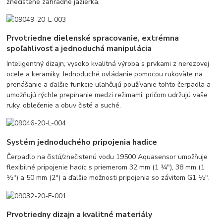
znečistené záhradné jazierka.
Prvotriedne dielenské spracovanie, extrémna
spoľahlivosť a jednoduchá manipulácia
Inteligentný dizajn, vysoko kvalitná výroba s prvkami z nerezovej
ocele a keramiky. Jednoduché ovládanie pomocou rukoväte na
prenášanie a ďalšie funkcie uľahčujú používanie tohto čerpadla a
umožňujú rýchle prepínanie medzi režimami, pričom udržujú vaše
ruky, oblečenie a obuv čisté a suché.
Systém jednoduchého pripojenia hadice
Čerpadlo na čistú/znečistenú vodu 19500 Aquasensor umožňuje
flexibilné pripojenie hadíc s priemerom 32 mm (1 ¼"), 38 mm (1
½") a 50 mm (2") a ďalšie možnosti pripojenia so závitom G1 ½".
Prvotriedny dizajn a kvalitné materiály