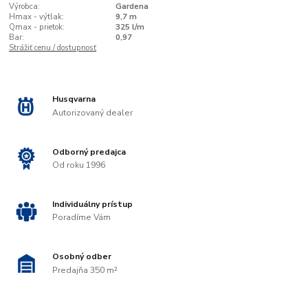
Výrobca:
Gardena
Hmax - výtlak:
9,7 m
Qmax - prietok:
325 l/m
Bar:
0,97
Strážiť cenu / dostupnosť
Husqvarna
Autorizovaný dealer
Odborný predajca
Od roku 1996
Individuálny prístup
Poradíme Vám
Osobný odber
Predajňa 350 m²