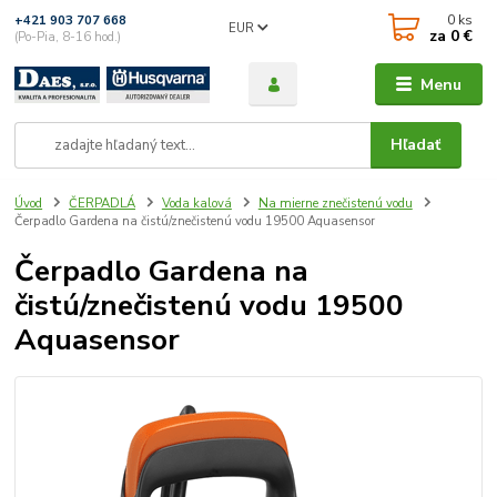
0
ks
+421 903 707 668
EUR
za
0 €
(Po-Pia, 8-16 hod.)
Menu
Hľadať
Úvod
ČERPADLÁ
Voda kalová
Na mierne znečistenú vodu
Čerpadlo Gardena na čistú/znečistenú vodu 19500 Aquasensor
Čerpadlo Gardena na
čistú/znečistenú vodu 19500
Aquasensor