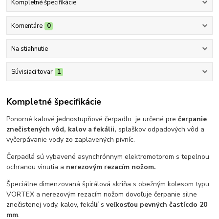
Kompletné špecifikácie
Komentáre
0
Na stiahnutie
Súvisiaci tovar
1
Kompletné špecifikácie
Ponorné kalové jednostupňové čerpadlo je určené pre
čerpanie
znečistených vôd, kalov a fekálii,
splaškov odpadových vôd a
vyčerpávanie vody zo zaplavených pivníc.
Čerpadlá sú vybavené asynchrónnym elektromotorom s tepelnou
ochranou vinutia a
nerezovým rezacím nožom.
Špeciálne dimenzovaná špirálová skriňa s obežným kolesom typu
VORTEX a nerezovým rezacím nožom dovoľuje čerpanie silne
znečistenej vody, kalov, fekálií s
veľkosťou pevných častíc
do 20
mm
.