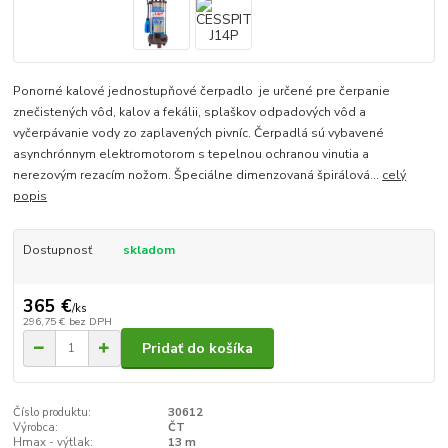
Ponorné kalové jednostupňové čerpadlo je určené pre čerpanie
znečistených vôd, kalov a fekálii, splaškov odpadových vôd a
vyčerpávanie vody zo zaplavených pivníc. Čerpadlá sú vybavené
asynchrónnym elektromotorom s tepelnou ochranou vinutia a
nerezovým rezacím nožom. Špeciálne dimenzovaná špirálová...
celý
popis
Dostupnosť
skladom
365 €
/
ks
296,75 €
bez DPH
Pridať do košíka
Číslo produktu:
30612
Výrobca:
ČT
Hmax - výtlak:
13 m