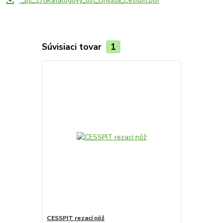
_ps_178Katalogovy_list_Uniqua_Cesspit.pdf
Súvisiaci tovar
1
CESSPIT rezací nôž