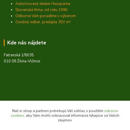
Autorizovaný dealer Husqvarna
Slovenská firma, od roku 1996
Odborne Vám poradíme s výberom
Osobný odber, predajňa 350
m²
Kde nás nájdete
Fatranská 1/8035
010 08 Žilina-Vlčince
Náš e-shop a partneri potrebujú Váš súhlas s použitím
súborov
cookies
, aby Vám mohli zobrazovať informácie týkajúce sa Vašich
záujmov.
Kontakty