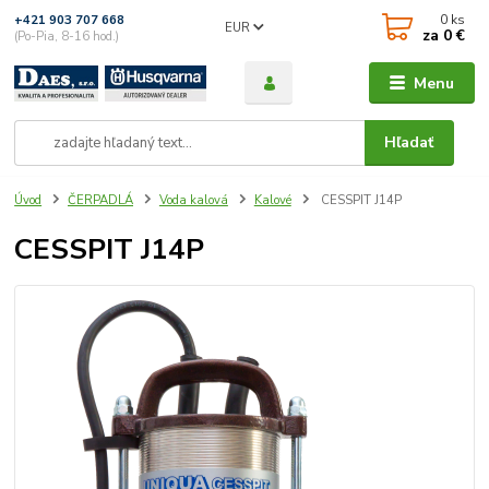
0
ks
+421 903 707 668
EUR
za
0 €
(Po-Pia, 8-16 hod.)
Menu
Hľadať
Úvod
ČERPADLÁ
Voda kalová
Kalové
CESSPIT J14P
CESSPIT J14P