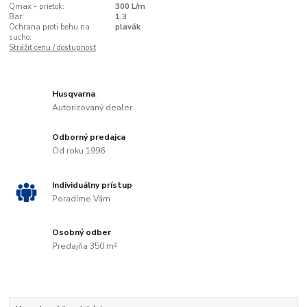
Qmax - prietok:
300 L/m
Bar:
1.3
Ochrana proti behu na
plavák
sucho:
Strážiť cenu / dostupnosť
Husqvarna
Autorizovaný dealer
Odborný predajca
Od roku 1996
Individuálny prístup
Poradíme Vám
Osobný odber
Predajňa 350 m²