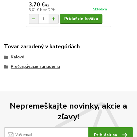
3,70 €
/
ks
Skladom
3,01 €
bez DPH
Pridať do košíka
Tovar zaradený v kategóriách
Kalové
Prečerpávacie zariadenia
Nepremeškajte novinky, akcie a
zľavy!
Prihlásiť sa