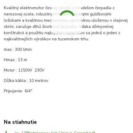
Kvalitný elektromotor českej výroby s hriadeľom čerpadla z
nerezovej ocele, robustnými trvalo mazanými guličkovými
ložiskami a kvalitnou mechanickou upchávkou uloženou v olejovej
skrini, zaručuje dlhú životnosť čerpadla. Vďaka dômyselnej
konštrukcii a použitiu najlepších materiálov sa jedná o jeden z
najkvalitnejších výrobkov na tuzemskom trhu.
max : 300 l/min
Hmax : 13 m
Motor : 1150W 230V
Dĺžka kábla : 10 metrov
Pripojenie 6/4"
Na stiahnutie