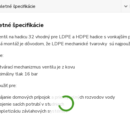
etné špecifikácie
tné špecifikácie
entil na hadicu 32 vhodný pre LDPE a HDPE hadice s vonkajším
 montáž je dôvodom, že LDPE mechanické tvarovky sú najpoužíva
e:
tvárací mechanizmus ventilu je z kovu
imálny tlak 16 bar
žiť pre:
pájanie domových prípojok a priemyselných rozvodov vody
ojenie sacích potrubí v studniach
pletizáciu závlahových systémov