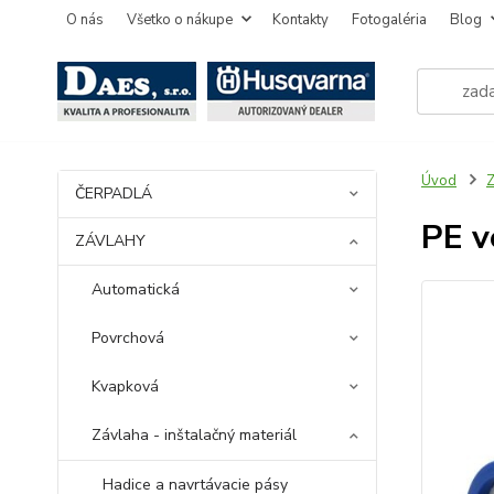
O nás
Všetko o nákupe
Kontakty
Fotogaléria
Blog
Úvod
ČERPADLÁ
PE v
ZÁVLAHY
Automatická
Povrchová
Kvapková
Závlaha - inštalačný materiál
Hadice a navrtávacie pásy