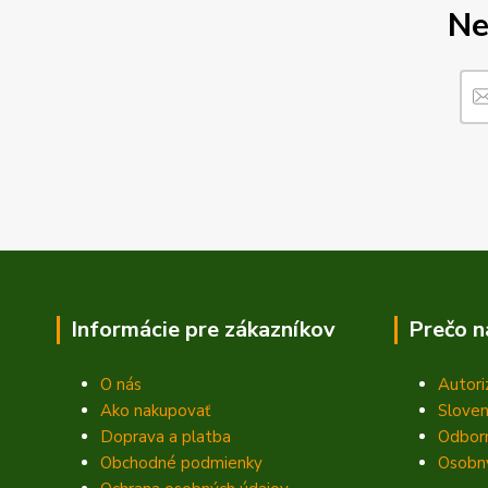
Ne
Informácie pre zákazníkov
Prečo n
O nás
Autori
Ako nakupovať
Sloven
Doprava a platba
Odbor
Obchodné podmienky
Osobný