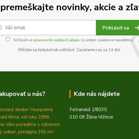
premeškajte novinky, akcie a zľa
Prihlásiť sa
Súhlasím so
spracovaním osobných údajov
za účelom zasielania newslettera.
Môžete sa kedykoľvek odhlásiť. Zasielame raz za 14 dní.
akupovať u nás?
Kde nás nájdete
zovaný dealer Husqvarna
Fatranská 1/8035
ská firma, od roku 1996
010 08 Žilina-Vlčince
ne Vám poradíme s výberom
 odber, predajňa 350
m²