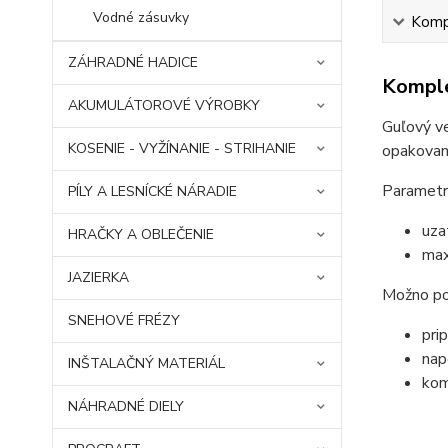
Vodné zásuvky
Kompl
ZÁHRADNÉ HADICE
Komple
AKUMULÁTOROVÉ VÝROBKY
Guľový v
KOSENIE - VYŽÍNANIE - STRIHANIE
opakovaná
Parametr
PÍLY A LESNÍCKÉ NÁRADIE
uza
HRAČKY A OBLEČENIE
max
JAZIERKA
Možno pou
SNEHOVÉ FRÉZY
pri
nap
INŠTALAČNÝ MATERIÁL
kom
NÁHRADNÉ DIELY