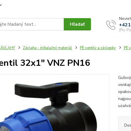
Neviet
Hľadať
+421
(Po-Pi
ZÁVLAHY
Závlaha - inštalačný materiál
PE ventily a záslepky
PE v
entil 32x1" VNZ PN16
Guľový
vonkaj
opakov
najpou
uzatvá
Dos