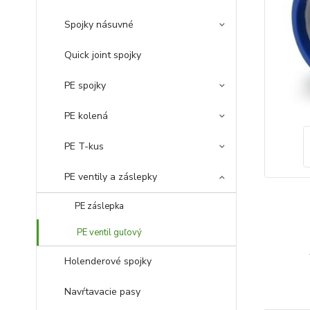
Spojky násuvné
Quick joint spojky
PE spojky
PE kolená
PE T-kus
PE ventily a záslepky
PE záslepka
PE ventil guľový
Holenderové spojky
Navŕtavacie pasy