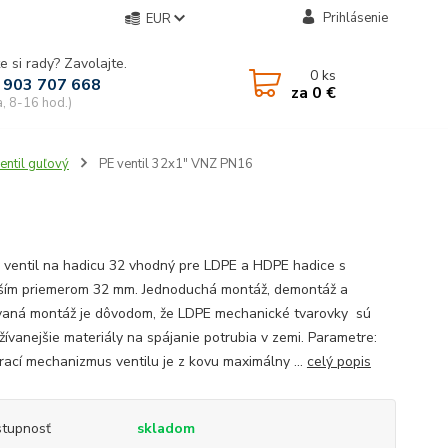
Prihlásenie
EUR
e si rady? Zavolajte.
0
ks
 903 707 668
za
0 €
a, 8-16 hod.)
entil guľový
PE ventil 32x1" VNZ PN16
 ventil na hadicu 32 vhodný pre LDPE a HDPE hadice s
ším priemerom 32 mm. Jednoduchá montáž, demontáž a
aná montáž je dôvodom, že LDPE mechanické tvarovky sú
žívanejšie materiály na spájanie potrubia v zemi. Parametre:
rací mechanizmus ventilu je z kovu maximálny ...
celý popis
tupnosť
skladom