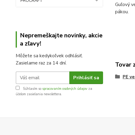
PROCRAFT
Guľový ve
pákou.
Nepremeškajte novinky, akcie
a zľavy!
Môžete sa kedykoľvek odhlásiť.
Zasielame raz za 14 dní.
Tovar 
PE ve
Prihlásiť sa
Súhlasím so
spracovaním osobných údajov
za
účelom zasielania newslettera.