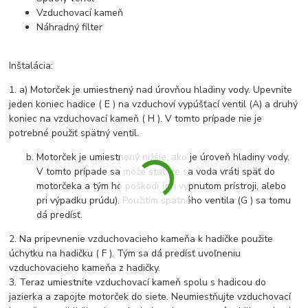
Vzduchovací kameň
Náhradný filter
Inštalácia:
1. a) Motorček je umiestnený nad úrovňou hladiny vody. Upevnite
jeden koniec hadice ( E ) na vzduchoví vypúšťací ventil (A) a druhý
koniec na vzduchovací kameň ( H ). V tomto prípade nie je
potrebné použiť spätný ventil.
Motorček je umiestnený nižšie, ako je úroveň hladiny vody.
V tomto prípade sa môže stať, že sa voda vráti späť do
motorčeka a tým ho poškodí (pri vypnutom prístroji, alebo
pri výpadku prúdu). Použitím spätného ventila (G ) sa tomu
dá predísť.
2. Na pripevnenie vzduchovacieho kameňa k hadičke použite
úchytku na hadičku ( F ). Tým sa dá predísť uvoľneniu
vzduchovacieho kameňa z hadičky.
3. Teraz umiestnite vzduchovací kameň spolu s hadicou do
jazierka a zapojte motorček do siete. Neumiestňujte vzduchovací