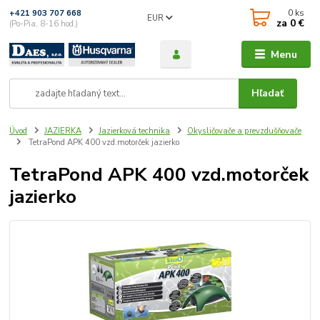
0
ks
+421 903 707 668
EUR
za
0 €
(Po-Pia, 8-16 hod.)
Menu
Hľadať
Úvod
JAZIERKA
Jazierková technika
Okysličovače a prevzdušňovače
TetraPond APK 400 vzd.motorček jazierko
TetraPond APK 400 vzd.motorček
jazierko