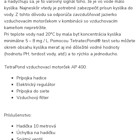
a nadychujú sa, je to varovný signál toho, že je vo vode málo
kyslíka. Najneskôr vtedy je potrebné zabezpečiť prísun kyslíka do
vody. Z tohto dôvodu sa odporúča zavzdušňovať jazierko
vzduchovacím motorčekom v kombinácii so vzduchovacím
kameňom nepretržite.
Pri teplote vody nad 20°C by mala byť koncentrácia kyslíka
minimálne 5 – 8 mg / L. Pomocou TetratecPond® test setu môžete
okrem obsahu kyslíka merať aj iné dôležité vodné hodnoty
(hodnotu PH, tvrdosť vody, atď.) a to rýchlo a jednoducho.
TetraPond vzduchovací motorček AP 400:
Prípojka hadice
Elektrický regulátor
Prípojka do siete
Vzduchový filter
Príslušenstvo:
Hadička 10 metrová
Úchytka na hadičku
Spätný ventil