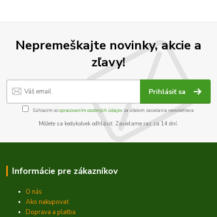
Nepremeškajte novinky, akcie a
zľavy!
Prihlásiť sa
Súhlasím so
spracovaním osobných údajov
za účelom zasielania newslettera.
Môžete sa kedykoľvek odhlásiť. Zasielame raz za 14 dní.
Informácie pre zákazníkov
O nás
Ako nakupovať
Doprava a platba