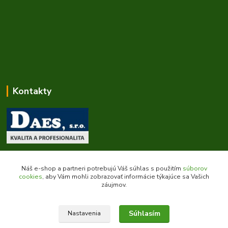
Kontakty
Zákaznícka podpora daes.sk
+421 903 707 668
Náš e-shop a partneri potrebujú Váš súhlas s použitím
súborov
(Po-Pia, 8-16 hod.)
cookies
, aby Vám mohli zobrazovať informácie týkajúce sa Vašich
záujmov.
obchod@daes.sk
Súhlasím
Nastavenia