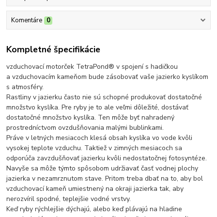
Komentáre
0
Kompletné špecifikácie
vzduchovací motorček TetraPond® v spojení s hadičkou
a vzduchovacím kameňom bude zásobovať vaše jazierko kyslíkom
s atmosféry.
Rastliny v jazierku často nie sú schopné produkovať dostatočné
množstvo kyslíka. Pre ryby je to ale veľmi dôležité, dostávať
dostatočné množstvo kyslíka. Ten môže byť nahradený
prostredníctvom ovzdušňovania malými bublinkami.
Práve v letných mesiacoch klesá obsah kyslíka vo vode kvôli
vysokej teplote vzduchu. Taktiež v zimných mesiacoch sa
odporúča zavzdušňovať jazierku kvôli nedostatočnej fotosyntéze.
Navyše sa môže týmto spôsobom udržiavať časť vodnej plochy
jazierka v nezamrznutom stave. Pritom treba dbať na to, aby bol
vzduchovací kameň umiestnený na okraji jazierka tak, aby
nerozvíril spodné, teplejšie vodné vrstvy.
Keď ryby rýchlejšie dýchajú, alebo keď plávajú na hladine