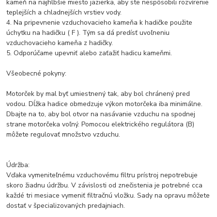
kameň na najhlbšie miesto jazierka, aby ste nespôsobili rozvírenie
teplejších a chladnejších vrstiev vody.
4. Na pripevnenie vzduchovacieho kameňa k hadičke použite
úchytku na hadičku ( F ). Tým sa dá predísť uvoľneniu
vzduchovacieho kameňa z hadičky.
5. Odporúčame upevniť alebo zaťažiť hadicu kameňmi.
Všeobecné pokyny:
Motorček by mal byť umiestnený tak, aby bol chránený pred
vodou. Dĺžka hadice obmedzuje výkon motorčeka iba minimálne.
Dbajte na to, aby bol otvor na nasávanie vzduchu na spodnej
strane motorčeka voľný. Pomocou elektrického regulátora (B)
môžete regulovať množstvo vzduchu.
Údržba:
Vďaka vymeniteľnému vzduchovému filtru prístroj nepotrebuje
skoro žiadnu údržbu. V závislosti od znečistenia je potrebné cca
každé tri mesiace vymeniť filtračnú vložku. Sady na opravu môžete
dostať v špecializovaných predajniach.