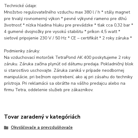
Technické údaje:
Množstvo regulovateľného vzduchu max 380 l / h * stály magnet
pre trvalý rovnomerný výkon * pevné výkyvné rameno pre dlhú
životnosť * nízka hladina hluku pre prevádzke * tlak cca 0,32 bar *
4 gumené dvojnožky pre vysokú stabilitu * príkon 4,5 watt *
sieťové pripojenie 230 V / 50 Hz * CE – certifikát * 2 roky záruka *
Podmienky záruky:
Na vzduchovací motorček TetraPond AK 400 poskytujeme 2 roky
záruku. Záruka začína plynúť od dátumu predaja. Pokladničný blok
si starostlivo uschovajte. Záruka zaniká v prípade neodbornej
manipulácie, pri bežnom opotrebení, ako aj pri zásahu do techniky
prístroja. Pri reklamácii sa obráťte na vášho predajcu alebo na
firmu Tetra, oddelenie služieb pre zákazníkov.
Tovar zaradený v kategóriách
Okysličovače a prevzdušňovače