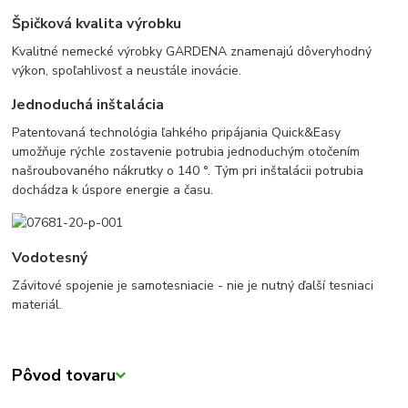
Špičková kvalita výrobku
Kvalitné nemecké výrobky GARDENA znamenajú dôveryhodný
výkon, spoľahlivosť a neustále inovácie.
Jednoduchá inštalácia
Patentovaná technológia ľahkého pripájania Quick&Easy
umožňuje rýchle zostavenie potrubia jednoduchým otočením
našroubovaného nákrutky o 140 °. Tým pri inštalácii potrubia
dochádza k úspore energie a času.
Vodotesný
Závitové spojenie je samotesniacie - nie je nutný ďalší tesniaci
materiál.
Pôvod tovaru