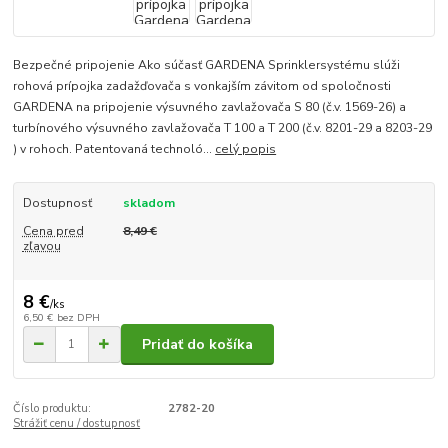
Bezpečné pripojenie Ako súčasť GARDENA Sprinklersystému slúži
rohová prípojka zadažďovača s vonkajším závitom od spoločnosti
GARDENA na pripojenie výsuvného zavlažovača S 80 (č.v. 1569-26) a
turbínového výsuvného zavlažovača T 100 a T 200 (č.v. 8201-29 a 8203-29
) v rohoch. Patentovaná technoló...
celý popis
Dostupnosť
skladom
Cena pred
8,49 €
zľavou
8 €
/
ks
6,50 €
bez DPH
Pridať do košíka
Číslo produktu:
2782-20
Strážiť cenu / dostupnosť