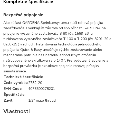
Kompletné špecifikácie
Bezpečné pripojenie
Ako súčasť GARDENA Sprinklersystému slúži rohová prípojka
zadažďovača s vonkajším závitom od spoločnosti GARDENA na
pripojenie výsuvného zavlažovača S 80 (č.v. 1569-26) a
turbínového výsuvného zavlažovača T 100 a T 200 (č.v. 8201-29 a
8203-29 ) v rohoch. Patentovaná technológia jednoduchého
pripájania Quick & Easy umožňuje rýchle zostavovanie alebo
rozoberanie potrubia bez náradia jednoduchým otočením
našroubovaného skrutkovania o 140 °. Pre vodotesné spojenie a
bezpečnú prevádzku je skrutkové spojenie rohovej prípojky
samotesniace.
Technické špecifikácie
Číslo výrobku
2782-20
EAN-Code:
4078500278201
Špecifikácie
Závit
1/2" male thread
Vlastnosti