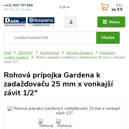
0
ks
+421 903 707 668
EUR
za
0 €
(Po-Pia, 8-16 hod.)
Menu
Hľadať
Úvod
ZÁVLAHY
Automatická
Závlaha Gardena
Inštalačný
systém Gardena
Rohová prípojka Gardena k zadažďovaču 25 mm x vonkajší
závit 1/2"
Rohová prípojka Gardena k
zadažďovaču 25 mm x vonkajší
závit 1/2"